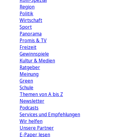
Köln-Spezial
Region
Politik
Wirtschaft
Sport
Panorama
Promis & TV
Freizeit
Gewinnspiele
Kultur & Medien
Ratgeber
Meinung
Green
Schule
Themen von A bis Z
Newsletter
Podcasts
Services und Empfehlungen
Wir helfen
Unsere Partner
E-Paper lesen