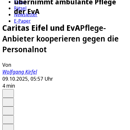
übernimmt ambulante Pflege
Kultur
Rätsel
der EvA
Newsletter
E-Paper
Caritas Eifel und EvA
Pflege-
Anbieter kooperieren gegen die
Personalnot
Von
Wolfgang Kirfel
09.10.2025, 05:57 Uhr
4 min
Auf Google bevorzugen
Anhören
Schrift
Merken
Drucken