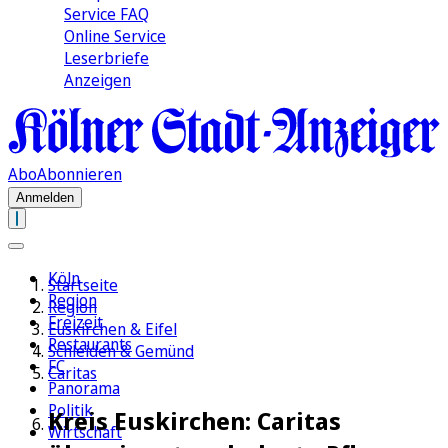
Service FAQ
Online Service
Leserbriefe
Anzeigen
Abo
Abonnieren
Anmelden
Köln
Startseite
Region
Region
Freizeit
Euskirchen & Eifel
Restaurants
Schleiden & Gemünd
FC
Caritas
Panorama
Politik
Kreis Euskirchen: Caritas
Wirtschaft