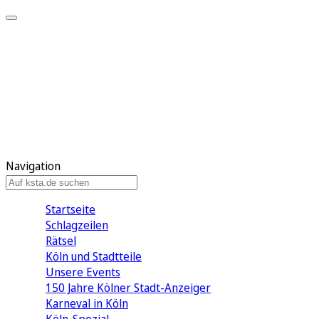
Mein KStA
Meine Artikel
Meine Region
Meine Newsletter
Mein KStA PLUS
Mein E-Paper
Navigation
Startseite
Schlagzeilen
Rätsel
Köln und Stadtteile
Unsere Events
150 Jahre Kölner Stadt-Anzeiger
Karneval in Köln