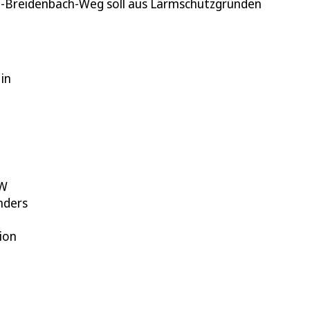
m-Breidenbach-Weg soll aus Lärmschutzgründen
in
RW
nders
ion