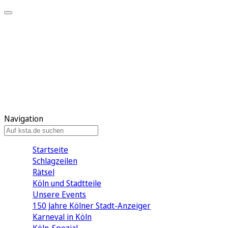
Mein KStA
Meine Artikel
Meine Region
Meine Newsletter
Mein KStA PLUS
Mein E-Paper
Navigation
Startseite
Schlagzeilen
Rätsel
Köln und Stadtteile
Unsere Events
150 Jahre Kölner Stadt-Anzeiger
Karneval in Köln