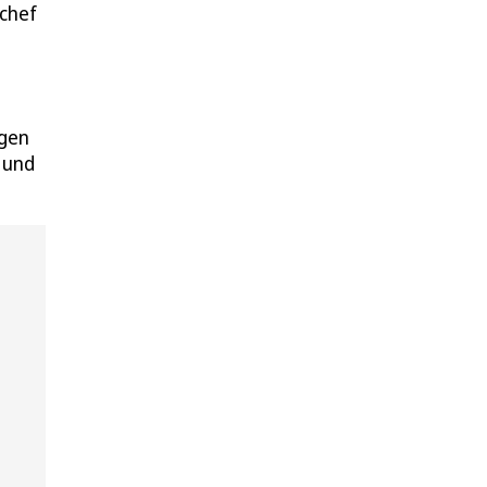
schef
ngen
 und