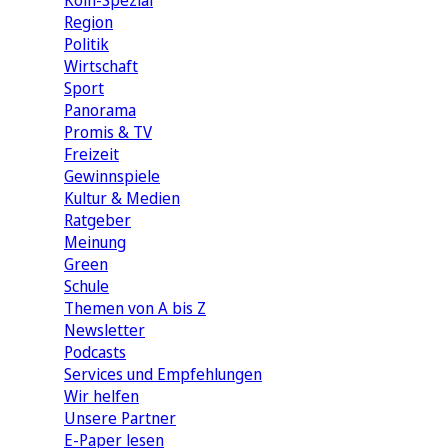
Köln-Spezial
Region
Politik
Wirtschaft
Sport
Panorama
Promis & TV
Freizeit
Gewinnspiele
Kultur & Medien
Ratgeber
Meinung
Green
Schule
Themen von A bis Z
Newsletter
Podcasts
Services und Empfehlungen
Wir helfen
Unsere Partner
E-Paper lesen