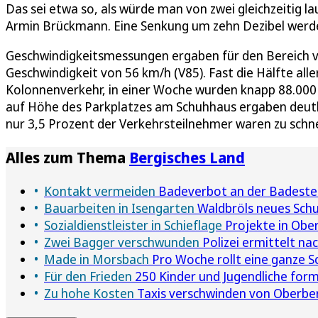
Das sei etwa so, als würde man von zwei gleichzeitig 
Armin Brückmann. Eine Senkung um zehn Dezibel werde
Geschwindigkeitsmessungen ergaben für den Bereich v
Geschwindigkeit von 56 km/h (V85). Fast die Hälfte alle
Kolonnenverkehr, in einer Woche wurden knapp 88.000 
auf Höhe des Parkplatzes am Schuhhaus ergaben deutli
nur 3,5 Prozent der Verkehrsteilnehmer waren zu schne
Alles zum Thema
Bergisches Land
Kontakt vermeiden
Badeverbot an der Badestel
Bauarbeiten in Isengarten
Waldbröls neues Sch
Sozialdienstleister in Schieflage
Projekte in Ober
Zwei Bagger verschwunden
Polizei ermittelt na
Made in Morsbach
Pro Woche rollt eine ganze S
Für den Frieden
250 Kinder und Jugendliche form
Zu hohe Kosten
Taxis verschwinden von Oberber