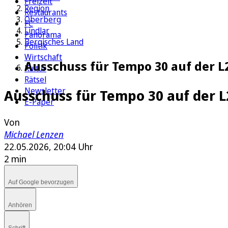
Freizeit
Region
Restaurants
Oberberg
FC
Lindlar
Panorama
Bergisches Land
Politik
Wirtschaft
Ausschuss für Tempo 30 auf der 
Kultur
Rätsel
Newsletter
Ausschuss für Tempo 30 auf der L
E-Paper
Von
Michael Lenzen
22.05.2026, 20:04 Uhr
2 min
Auf Google bevorzugen
Anhören