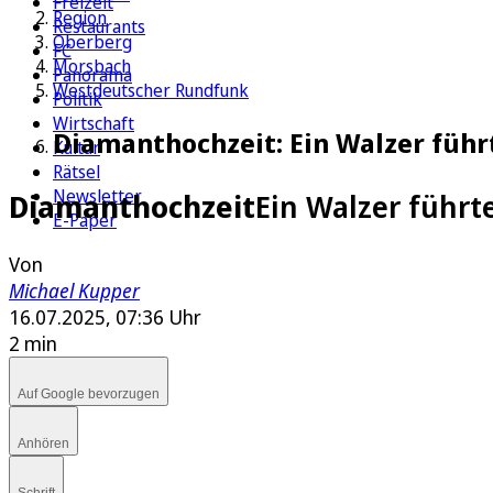
Freizeit
Region
Restaurants
Oberberg
FC
Morsbach
Panorama
Westdeutscher Rundfunk
Politik
Wirtschaft
Diamanthochzeit: Ein Walzer führ
Kultur
Rätsel
Newsletter
Diamanthochzeit
Ein Walzer führt
E-Paper
Von
Michael Kupper
16.07.2025, 07:36 Uhr
2 min
Auf Google bevorzugen
Anhören