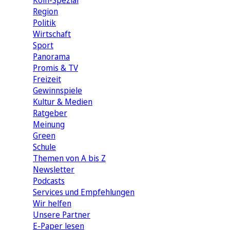
Köln-Spezial
Region
Politik
Wirtschaft
Sport
Panorama
Promis & TV
Freizeit
Gewinnspiele
Kultur & Medien
Ratgeber
Meinung
Green
Schule
Themen von A bis Z
Newsletter
Podcasts
Services und Empfehlungen
Wir helfen
Unsere Partner
E-Paper lesen