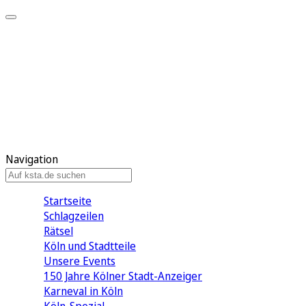
Mein KStA
Meine Artikel
Meine Region
Meine Newsletter
Mein KStA PLUS
Mein E-Paper
Navigation
Startseite
Schlagzeilen
Rätsel
Köln und Stadtteile
Unsere Events
150 Jahre Kölner Stadt-Anzeiger
Karneval in Köln