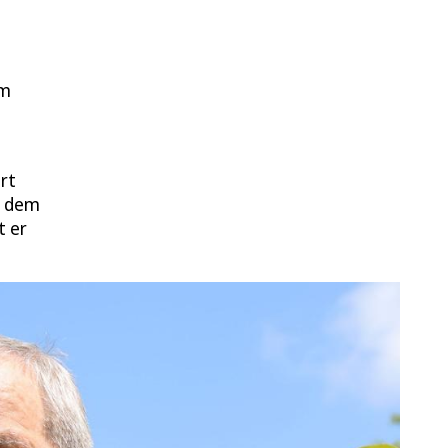
im
rt
f dem
t er