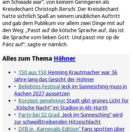
am Schwade war“, von keinem Geringeren als
Kreisdechant Christoph Bersch. Der Kreisdechant
hatte sichtlich Spaß an seinem unüblichen Auftritt
und gab dem Publikum vor allem zwei Dinge mit auf
den Weg: „Passt auf die kölsche Sprache auf, das ist
die Sprache vom lieben Gott. Und passt mir op de
Pänz auf“, sagte er nämlich.
Alles zum Thema
Höhner
150 aus 150
Henning Krautmacher war 36
Jahre lang das Gesicht der Höhner
Beliebtes Festival
Jeck im Sunnesching muss in
Aachen 2027 aussetzen
Konzept genehmigt
Stadt gibt grünes Licht für
„Kölsche Nacht“ im Stadion in Alt-Hürth
Party bei 32 Grad
„Jeck im Sunnesching“ wird
zur schweißtreibenden Hitzeschlacht
DFB in „Karnevals-Edition“
Fans spotten über