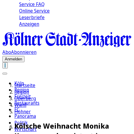
Service FAQ
Online Service
Leserbriefe
Anzeigen
Abo
Abonnieren
Anmelden
Köln
Startseite
Region
Region
Freizeit
Oberberg
Restaurants
Wiehl
FC
Höhner
Panorama
Politik
Kölsche Weihnacht Monika
Wirtschaft