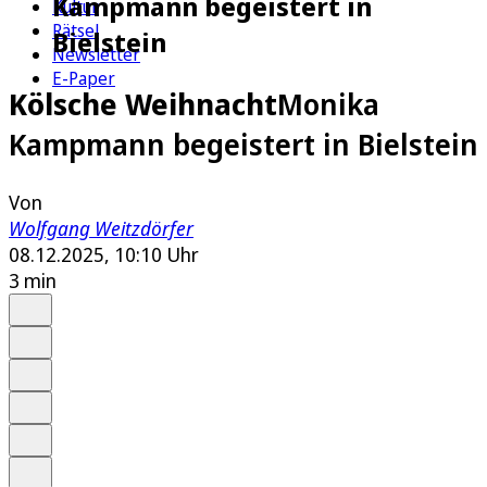
Kampmann begeistert in
Kultur
Rätsel
Bielstein
Newsletter
E-Paper
Kölsche Weihnacht
Monika
Kampmann begeistert in Bielstein
Von
Wolfgang Weitzdörfer
08.12.2025, 10:10 Uhr
3 min
Auf Google bevorzugen
Anhören
Schrift
Merken
Drucken
Teilen