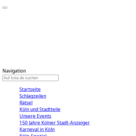
Mein KStA
Meine Artikel
Meine Region
Meine Newsletter
Mein KStA PLUS
Mein E-Paper
Navigation
Startseite
Schlagzeilen
Rätsel
Köln und Stadtteile
Unsere Events
150 Jahre Kölner Stadt-Anzeiger
Karneval in Köln