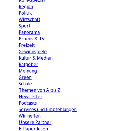
Köln-Spezial
Region
Politik
Wirtschaft
Sport
Panorama
Promis & TV
Freizeit
Gewinnspiele
Kultur & Medien
Ratgeber
Meinung
Green
Schule
Themen von A bis Z
Newsletter
Podcasts
Services und Empfehlungen
Wir helfen
Unsere Partner
E-Paper lesen