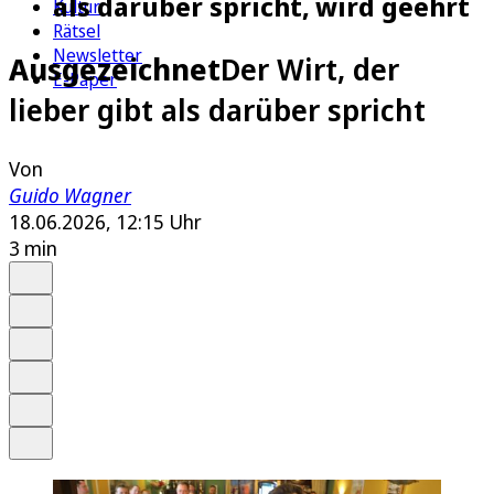
als darüber spricht, wird geehrt
Kultur
Rätsel
Newsletter
Ausgezeichnet
Der Wirt, der
E-Paper
lieber gibt als darüber spricht
Von
Guido Wagner
18.06.2026, 12:15 Uhr
3 min
Auf Google bevorzugen
Anhören
Schrift
Merken
Drucken
Teilen