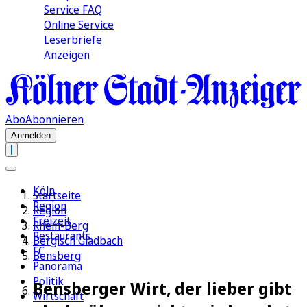
Service FAQ
Online Service
Leserbriefe
Anzeigen
Abo
Abonnieren
Anmelden
Köln
Startseite
Region
Region
Freizeit
Rhein-Berg
Restaurants
Bergisch Gladbach
FC
Bensberg
Panorama
Politik
Bensberger Wirt, der lieber gibt
Wirtschaft