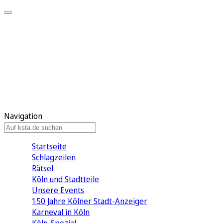
Mein KStA
Meine Artikel
Meine Region
Meine Newsletter
Mein KStA PLUS
Mein E-Paper
Navigation
Startseite
Schlagzeilen
Rätsel
Köln und Stadtteile
Unsere Events
150 Jahre Kölner Stadt-Anzeiger
Karneval in Köln