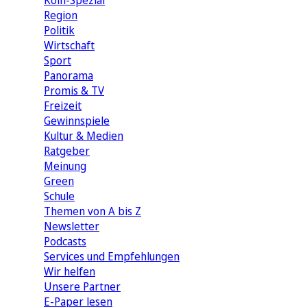
Köln-Spezial
Region
Politik
Wirtschaft
Sport
Panorama
Promis & TV
Freizeit
Gewinnspiele
Kultur & Medien
Ratgeber
Meinung
Green
Schule
Themen von A bis Z
Newsletter
Podcasts
Services und Empfehlungen
Wir helfen
Unsere Partner
E-Paper lesen