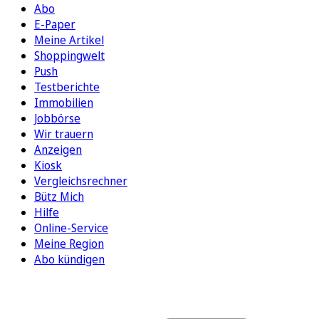
Abo
E-Paper
Meine Artikel
Shoppingwelt
Push
Testberichte
Immobilien
Jobbörse
Wir trauern
Anzeigen
Kiosk
Vergleichsrechner
Bütz Mich
Hilfe
Online-Service
Meine Region
Abo kündigen
FOLGEN SIE UNS
ENTDECKEN SIE UNSERE APP