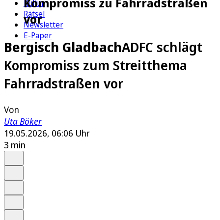
Kompromiss zu Fahrradstraßen
Kultur
Rätsel
vor
Newsletter
E-Paper
Bergisch Gladbach
ADFC schlägt
Kompromiss zum Streitthema
Fahrradstraßen vor
Von
Uta Böker
19.05.2026, 06:06 Uhr
3 min
Auf Google bevorzugen
Anhören
Schrift
Merken
Drucken