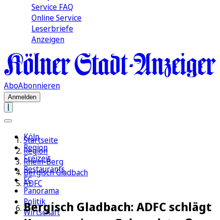
Service FAQ
Online Service
Leserbriefe
Anzeigen
Abo
Abonnieren
Anmelden
Köln
Startseite
Region
Region
Freizeit
Rhein-Berg
Restaurants
Bergisch Gladbach
FC
ADFC
Panorama
Politik
Bergisch Gladbach: ADFC schlägt
Wirtschaft