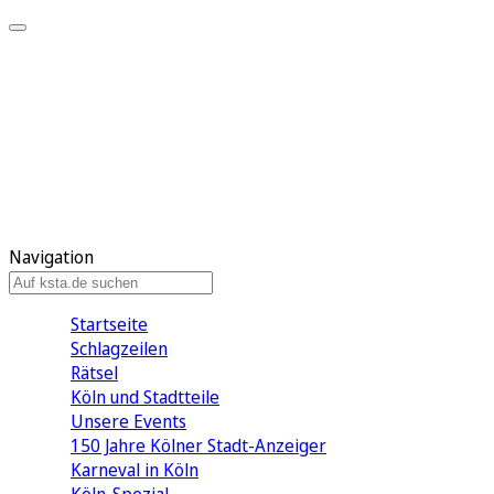
Mein KStA
Meine Artikel
Meine Region
Meine Newsletter
Mein KStA PLUS
Mein E-Paper
Navigation
Startseite
Schlagzeilen
Rätsel
Köln und Stadtteile
Unsere Events
150 Jahre Kölner Stadt-Anzeiger
Karneval in Köln