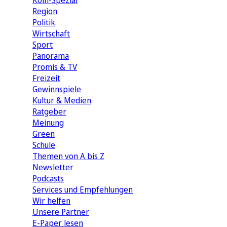
Köln-Spezial
Region
Politik
Wirtschaft
Sport
Panorama
Promis & TV
Freizeit
Gewinnspiele
Kultur & Medien
Ratgeber
Meinung
Green
Schule
Themen von A bis Z
Newsletter
Podcasts
Services und Empfehlungen
Wir helfen
Unsere Partner
E-Paper lesen