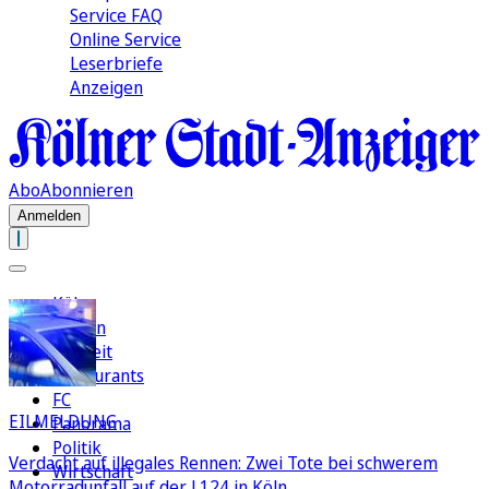
Service FAQ
Online Service
Leserbriefe
Anzeigen
Abo
Abonnieren
Anmelden
Köln
Region
Freizeit
Restaurants
FC
EILMELDUNG
Panorama
Politik
Verdacht auf illegales Rennen: Zwei Tote bei schwerem
Wirtschaft
Motorradunfall auf der L124 in Köln