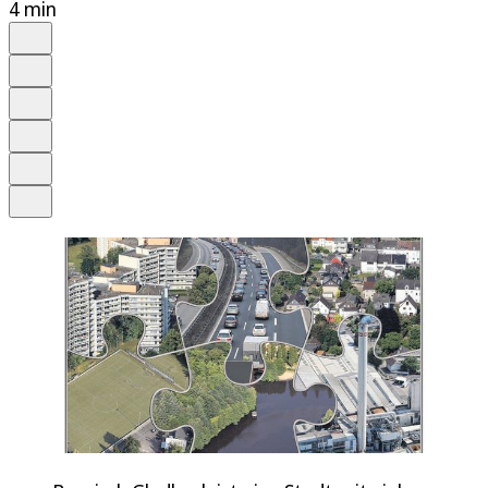
4 min
Auf Google bevorzugen
Anhören
Schrift
Merken
Drucken
Teilen