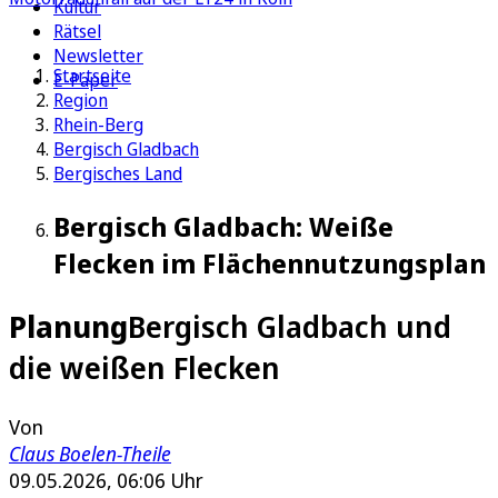
Kultur
Rätsel
Newsletter
Startseite
E-Paper
Region
Rhein-Berg
Bergisch Gladbach
Bergisches Land
Bergisch Gladbach: Weiße
Flecken im Flächennutzungsplan
Planung
Bergisch Gladbach und
die weißen Flecken
Von
Claus Boelen-Theile
09.05.2026, 06:06 Uhr