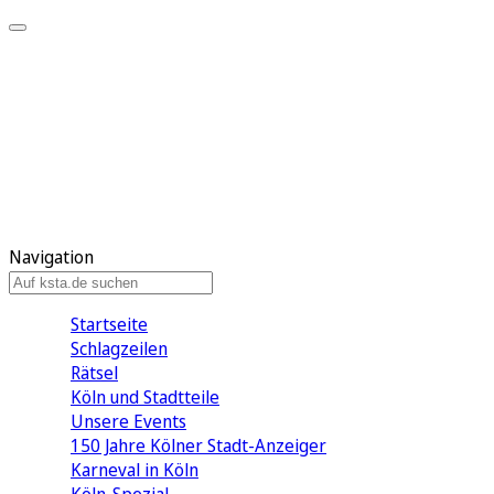
Mein KStA
Meine Artikel
Meine Region
Meine Newsletter
Mein KStA PLUS
Mein E-Paper
Navigation
Startseite
Schlagzeilen
Rätsel
Köln und Stadtteile
Unsere Events
150 Jahre Kölner Stadt-Anzeiger
Karneval in Köln