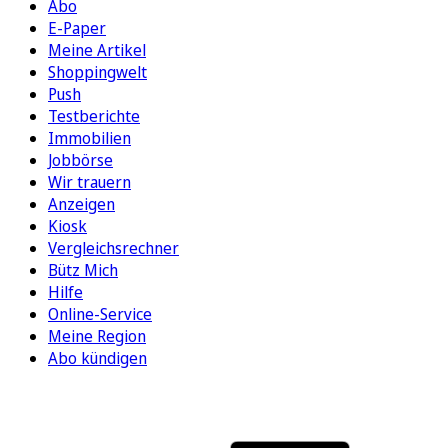
Abo
E-Paper
Meine Artikel
Shoppingwelt
Push
Testberichte
Immobilien
Jobbörse
Wir trauern
Anzeigen
Kiosk
Vergleichsrechner
Bütz Mich
Hilfe
Online-Service
Meine Region
Abo kündigen
FOLGEN SIE UNS
ENTDECKEN SIE UNSERE APP