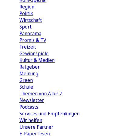
Köln-Spezial
Region
Politik
Wirtschaft
Sport
Panorama
Promis & TV
Freizeit
Gewinnspiele
Kultur & Medien
Ratgeber
Meinung
Green
Schule
Themen von A bis Z
Newsletter
Podcasts
Services und Empfehlungen
Wir helfen
Unsere Partner
E-Paper lesen