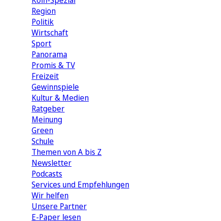
Köln-Spezial
Region
Politik
Wirtschaft
Sport
Panorama
Promis & TV
Freizeit
Gewinnspiele
Kultur & Medien
Ratgeber
Meinung
Green
Schule
Themen von A bis Z
Newsletter
Podcasts
Services und Empfehlungen
Wir helfen
Unsere Partner
E-Paper lesen