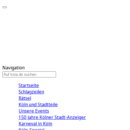
Mein KStA
Meine Artikel
Meine Region
Meine Newsletter
Mein KStA PLUS
Mein E-Paper
Navigation
Startseite
Schlagzeilen
Rätsel
Köln und Stadtteile
Unsere Events
150 Jahre Kölner Stadt-Anzeiger
Karneval in Köln