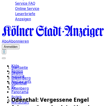
Service FAQ
Online Service
Leserbriefe
Anzeigen
Abo
Abonnieren
Anmelden
Köln
Startseite
Region
Region
Freizeit
Rhein-Berg
Restaurants
Odenthal
FC
Altenberg
Panorama
Politik
Odenthal: Vergessene Engel
Wirtschaft