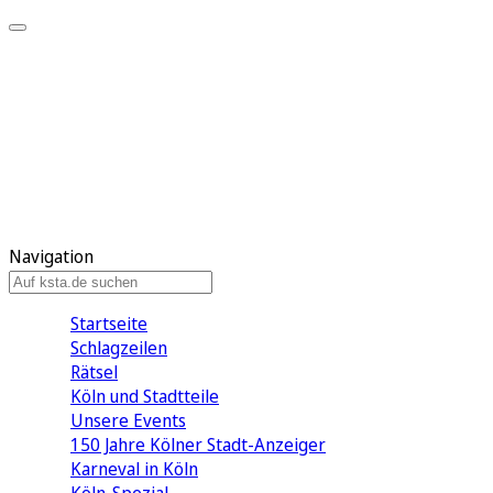
Mein KStA
Meine Artikel
Meine Region
Meine Newsletter
Mein KStA PLUS
Mein E-Paper
Navigation
Startseite
Schlagzeilen
Rätsel
Köln und Stadtteile
Unsere Events
150 Jahre Kölner Stadt-Anzeiger
Karneval in Köln