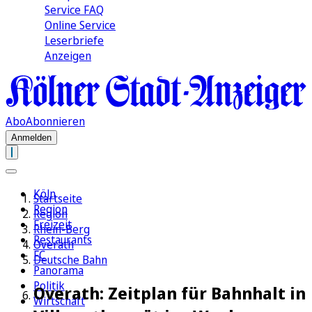
Service FAQ
Online Service
Leserbriefe
Anzeigen
Abo
Abonnieren
Anmelden
Köln
Startseite
Region
Region
Freizeit
Rhein-Berg
Restaurants
Overath
FC
Deutsche Bahn
Panorama
Politik
Overath: Zeitplan für Bahnhalt in
Wirtschaft