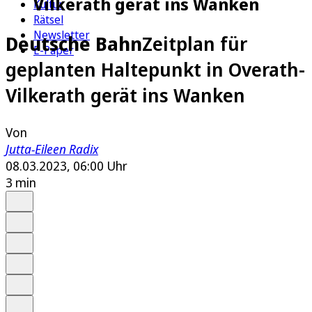
Vilkerath gerät ins Wanken
Kultur
Rätsel
Newsletter
Deutsche Bahn
Zeitplan für
E-Paper
geplanten Haltepunkt in Overath-
Vilkerath gerät ins Wanken
Von
Jutta-Eileen Radix
08.03.2023, 06:00 Uhr
3 min
Auf Google bevorzugen
Anhören
Schrift
Merken
Drucken
Teilen