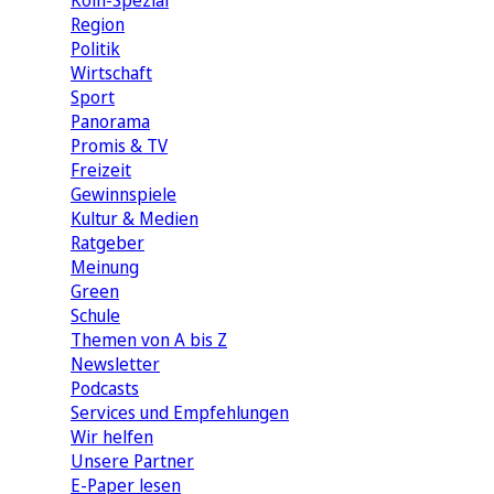
Köln-Spezial
Region
Politik
Wirtschaft
Sport
Panorama
Promis & TV
Freizeit
Gewinnspiele
Kultur & Medien
Ratgeber
Meinung
Green
Schule
Themen von A bis Z
Newsletter
Podcasts
Services und Empfehlungen
Wir helfen
Unsere Partner
E-Paper lesen