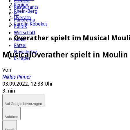
Freizeit
Region
Restaurants
Rhein-Berg
FC
Overath
Panorama
Carolin Kebekus
Politik
Wirtschaft
Overather spielt im Musical Moul
Kultur
Rätsel
Newsletter
Musical
Overather spielt in Moulin
E-Paper
Von
Niklas Pinner
03.09.2022, 12:38 Uhr
3 min
Auf Google bevorzugen
Anhören