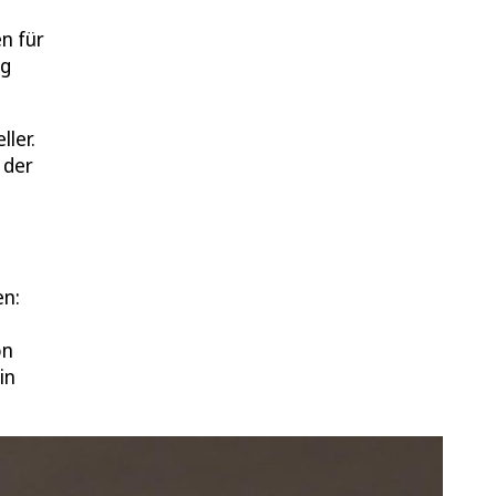
n für
rg
ler.
 der
en:
on
in