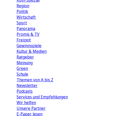
Köln-Spezial
Region
Politik
Wirtschaft
Sport
Panorama
Promis & TV
Freizeit
Gewinnspiele
Kultur & Medien
Ratgeber
Meinung
Green
Schule
Themen von A bis Z
Newsletter
Podcasts
Services und Empfehlungen
Wir helfen
Unsere Partner
E-Paper lesen