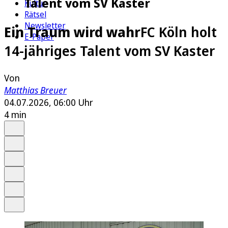
Talent vom SV Kaster
Kultur
Rätsel
Newsletter
Ein Traum wird wahr
FC Köln holt
E-Paper
14-jähriges Talent vom SV Kaster
Von
Matthias Breuer
04.07.2026, 06:00 Uhr
4 min
Auf Google bevorzugen
Anhören
Schrift
Merken
Drucken
Teilen