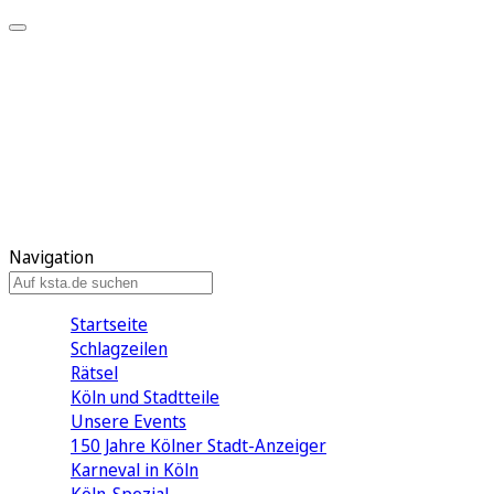
Mein KStA
Meine Artikel
Meine Region
Meine Newsletter
Mein KStA PLUS
Mein E-Paper
Navigation
Startseite
Schlagzeilen
Rätsel
Köln und Stadtteile
Unsere Events
150 Jahre Kölner Stadt-Anzeiger
Karneval in Köln