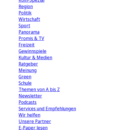
Köln-Spezial
Region
Politik
Wirtschaft
Sport
Panorama
Promis & TV
Freizeit
Gewinnspiele
Kultur & Medien
Ratgeber
Meinung
Green
Schule
Themen von A bis Z
Newsletter
Podcasts
Services und Empfehlungen
Wir helfen
Unsere Partner
E-Paper lesen