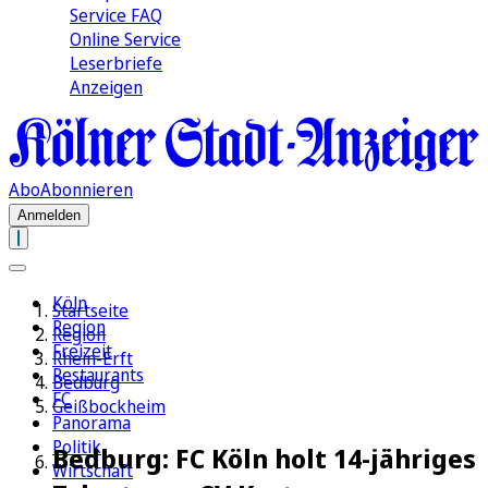
Service FAQ
Online Service
Leserbriefe
Anzeigen
Abo
Abonnieren
Anmelden
Köln
Startseite
Region
Region
Freizeit
Rhein-Erft
Restaurants
Bedburg
FC
Geißbockheim
Panorama
Politik
Bedburg: FC Köln holt 14-jähriges
Wirtschaft