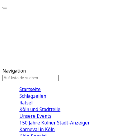
Mein KStA
Meine Artikel
Meine Region
Meine Newsletter
Mein KStA PLUS
Mein E-Paper
Navigation
Startseite
Schlagzeilen
Rätsel
Köln und Stadtteile
Unsere Events
150 Jahre Kölner Stadt-Anzeiger
Karneval in Köln