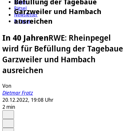
Befüllung der Tagebaue
Kultur
Rätsel
Garzweiler und Hambach
Newsletter
ausreichen
E-Paper
In 40 Jahren
RWE: Rheinpegel
wird für Befüllung der Tagebaue
Garzweiler und Hambach
ausreichen
Von
Dietmar Fratz
20.12.2022, 19:08 Uhr
2 min
Auf Google bevorzugen
Anhören
Schrift