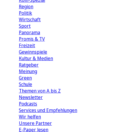
Köln-Spezial
Region
Politik
Wirtschaft
Sport
Panorama
Promis & TV
Freizeit
Gewinnspiele
Kultur & Medien
Ratgeber
Meinung
Green
Schule
Themen von A bis Z
Newsletter
Podcasts
Services und Empfehlungen
Wir helfen
Unsere Partner
E-Paper lesen