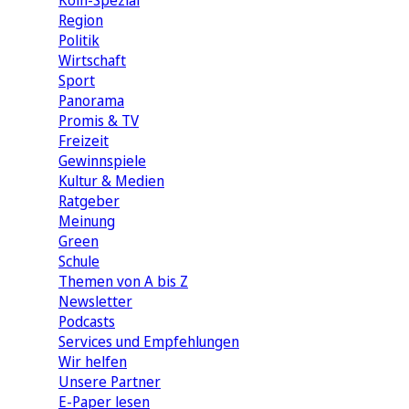
Köln-Spezial
Region
Politik
Wirtschaft
Sport
Panorama
Promis & TV
Freizeit
Gewinnspiele
Kultur & Medien
Ratgeber
Meinung
Green
Schule
Themen von A bis Z
Newsletter
Podcasts
Services und Empfehlungen
Wir helfen
Unsere Partner
E-Paper lesen