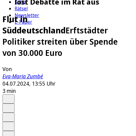
löst Debatte im Rat aus
Kultur
Rätsel
Newsletter
Flut in
E-Paper
Süddeutschland
Erftstädter
Politiker streiten über Spende
von 30.000 Euro
Von
Eva-Maria Zumbé
04.07.2024, 13:55 Uhr
3 min
Auf Google bevorzugen
Anhören
Schrift
Merken
Drucken