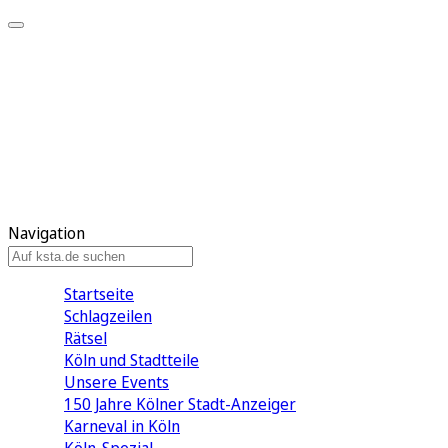
Mein KStA
Meine Artikel
Meine Region
Meine Newsletter
Mein KStA PLUS
Mein E-Paper
Navigation
Startseite
Schlagzeilen
Rätsel
Köln und Stadtteile
Unsere Events
150 Jahre Kölner Stadt-Anzeiger
Karneval in Köln