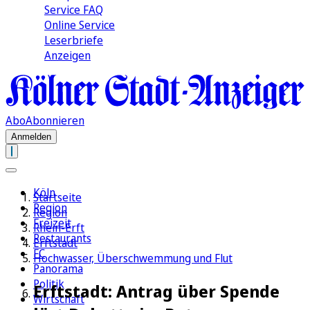
Service FAQ
Online Service
Leserbriefe
Anzeigen
Abo
Abonnieren
Anmelden
Köln
Startseite
Region
Region
Freizeit
Rhein-Erft
Restaurants
Erftstadt
FC
Hochwasser, Überschwemmung und Flut
Panorama
Politik
Erftstadt: Antrag über Spende
Wirtschaft