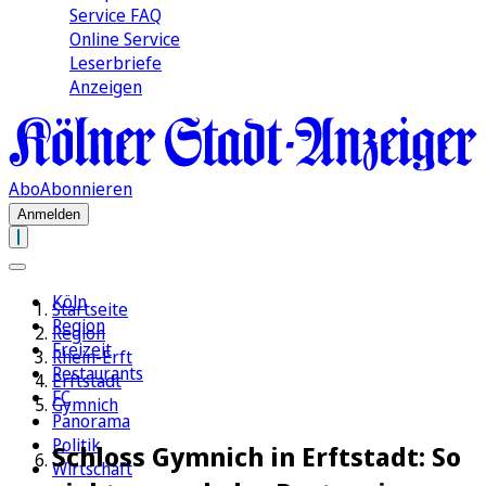
Service FAQ
Online Service
Leserbriefe
Anzeigen
Abo
Abonnieren
Anmelden
Köln
Startseite
Region
Region
Freizeit
Rhein-Erft
Restaurants
Erftstadt
FC
Gymnich
Panorama
Politik
Schloss Gymnich in Erftstadt: So
Wirtschaft