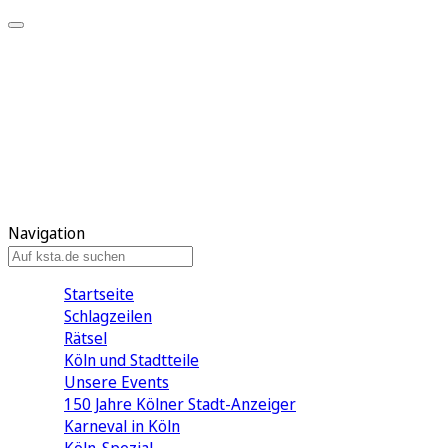
Mein KStA
Meine Artikel
Meine Region
Meine Newsletter
Mein KStA PLUS
Mein E-Paper
Navigation
Startseite
Schlagzeilen
Rätsel
Köln und Stadtteile
Unsere Events
150 Jahre Kölner Stadt-Anzeiger
Karneval in Köln