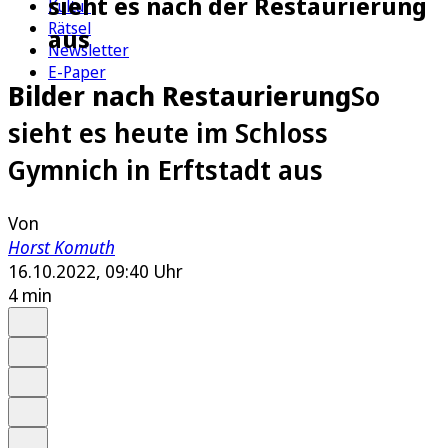
sieht es nach der Restaurierung
Kultur
Rätsel
aus
Newsletter
E-Paper
Bilder nach Restaurierung
So
sieht es heute im Schloss
Gymnich in Erftstadt aus
Von
Horst Komuth
16.10.2022, 09:40 Uhr
4 min
Auf Google bevorzugen
Anhören
Schrift
Merken
Drucken