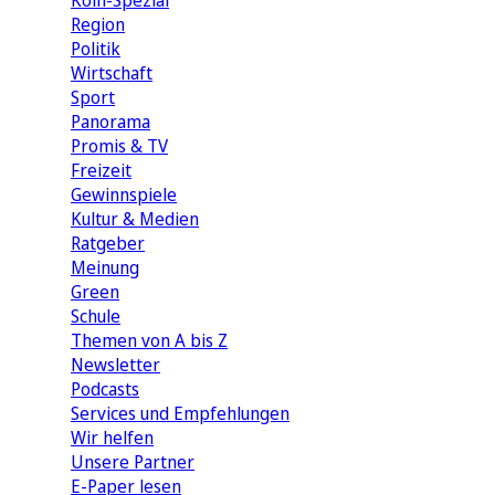
Köln-Spezial
Region
Politik
Wirtschaft
Sport
Panorama
Promis & TV
Freizeit
Gewinnspiele
Kultur & Medien
Ratgeber
Meinung
Green
Schule
Themen von A bis Z
Newsletter
Podcasts
Services und Empfehlungen
Wir helfen
Unsere Partner
E-Paper lesen