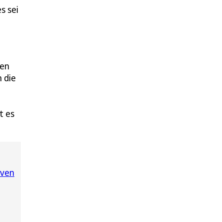
s sei
nen
 die
t es
oven