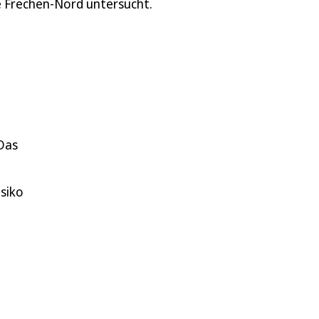
te Frechen-Nord untersucht.
Das
siko