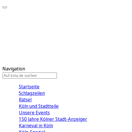
Mein KStA
Meine Artikel
Meine Region
Meine Newsletter
Mein KStA PLUS
Mein E-Paper
Navigation
Startseite
Schlagzeilen
Rätsel
Köln und Stadtteile
Unsere Events
150 Jahre Kölner Stadt-Anzeiger
Karneval in Köln