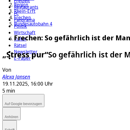
Freizeit
Region
Restaurants
Rhein-Erft
FC
Frechen
Panorama
Bundesautobahn 4
Politik
Wirtschaft
Frechen: So gefährlich ist der M
Kultur
Rätsel
Newsletter
„Stress pur“
So gefährlich ist der
E-Paper
Von
Alexa Jansen
19.11.2025, 16:00 Uhr
5 min
Auf Google bevorzugen
Anhören