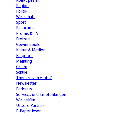
Köln-Spezial
Region
Politik
Wirtschaft
Sport
Panorama
Promis & TV
Freizeit
Gewinnspiele
Kultur & Medien
Ratgeber
Meinung
Green
Schule
Themen von A bis Z
Newsletter
Podcasts
Services und Empfehlungen
Wir helfen
Unsere Partner
E-Paper lesen