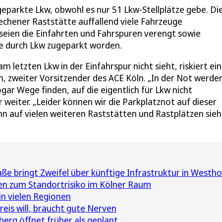
parkte Lkw, obwohl es nur 51 Lkw-Stellplätze gebe. Die
echener Raststätte auffallend viele Fahrzeuge
seien die Einfahrten und Fahrspuren verengt sowie
ze durch Lkw zugeparkt worden.
 letzten Lkw in der Einfahrspur nicht sieht, riskiert ei
n, zweiter Vorsitzender des ACE Köln. „In der Not werden
gar Wege finden, auf die eigentlich für Lkw nicht
 weiter. „Leider können wir die Parkplatznot auf dieser
n auf vielen weiteren Raststätten und Rastplätzen sieh
ße bringt Zweifel über künftige Infrastruktur in Westh
n zum Standortrisiko im Kölner Raum
in vielen Regionen
eis will, braucht gute Nerven
erg öffnet früher als geplant