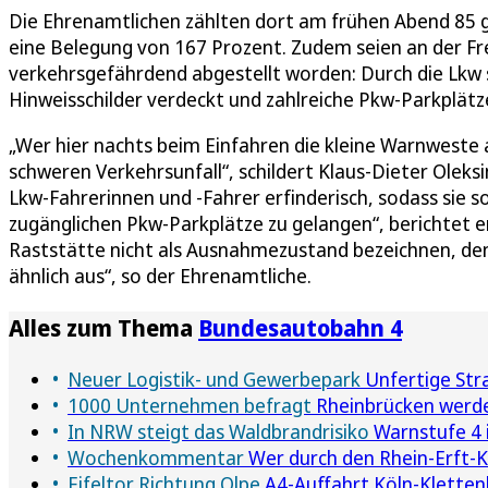
Die Ehrenamtlichen zählten dort am frühen Abend 85 ge
eine Belegung von 167 Prozent. Zudem seien an der Fr
verkehrsgefährdend abgestellt worden: Durch die Lkw 
Hinweisschilder verdeckt und zahlreiche Pkw-Parkplät
„Wer hier nachts beim Einfahren die kleine Warnweste am
schweren Verkehrsunfall“, schildert Klaus-Dieter Oleksi
Lkw-Fahrerinnen und -Fahrer erfinderisch, sodass sie so
zugänglichen Pkw-Parkplätze zu gelangen“, berichtet er
Raststätte nicht als Ausnahmezustand bezeichnen, den
ähnlich aus“, so der Ehrenamtliche.
Alles zum Thema
Bundesautobahn 4
Neuer Logistik- und Gewerbepark
Unfertige Stra
1000 Unternehmen befragt
Rheinbrücken werde
In NRW steigt das Waldbrandrisiko
Warnstufe 4 
Wochenkommentar
Wer durch den Rhein-Erft-Kr
Eifeltor Richtung Olpe
A4-Auffahrt Köln-Klettenb