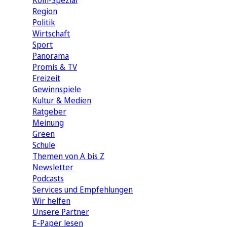
Köln-Spezial
Region
Politik
Wirtschaft
Sport
Panorama
Promis & TV
Freizeit
Gewinnspiele
Kultur & Medien
Ratgeber
Meinung
Green
Schule
Themen von A bis Z
Newsletter
Podcasts
Services und Empfehlungen
Wir helfen
Unsere Partner
E-Paper lesen