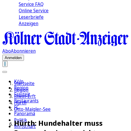
Service FAQ
Online Service
Leserbriefe
Anzeigen
Abo
Abonnieren
Anmelden
Köln
Startseite
Region
Region
Freizeit
Rhein-Erft
Restaurants
Hürth
FC
Otto-Maigler-See
Panorama
Politik
Hürth: Hundehalter muss
Wirtschaft