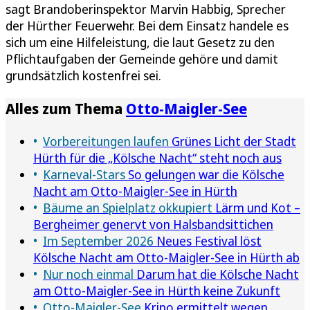
sagt Brandoberinspektor Marvin Habbig, Sprecher
der Hürther Feuerwehr. Bei dem Einsatz handele es
sich um eine Hilfeleistung, die laut Gesetz zu den
Pflichtaufgaben der Gemeinde gehöre und damit
grundsätzlich kostenfrei sei.
Alles zum Thema
Otto-Maigler-See
Vorbereitungen laufen
Grünes Licht der Stadt
Hürth für die „Kölsche Nacht“ steht noch aus
Karneval-Stars
So gelungen war die Kölsche
Nacht am Otto-Maigler-See in Hürth
Bäume an Spielplatz okkupiert
Lärm und Kot –
Bergheimer genervt von Halsbandsittichen
Im September 2026
Neues Festival löst
Kölsche Nacht am Otto-Maigler-See in Hürth ab
Nur noch einmal
Darum hat die Kölsche Nacht
am Otto-Maigler-See in Hürth keine Zukunft
Otto-Maigler-See
Kripo ermittelt wegen