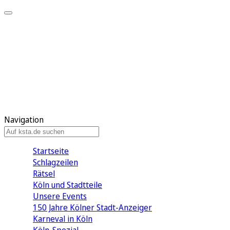
Mein KStA
Meine Artikel
Meine Region
Meine Newsletter
Mein KStA PLUS
Mein E-Paper
Navigation
Startseite
Schlagzeilen
Rätsel
Köln und Stadtteile
Unsere Events
150 Jahre Kölner Stadt-Anzeiger
Karneval in Köln