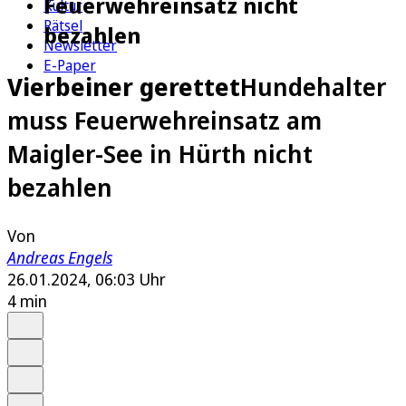
Feuerwehreinsatz nicht
Kultur
Rätsel
bezahlen
Newsletter
E-Paper
Vierbeiner gerettet
Hundehalter
muss Feuerwehreinsatz am
Maigler-See in Hürth nicht
bezahlen
Von
Andreas Engels
26.01.2024, 06:03 Uhr
4 min
Auf Google bevorzugen
Anhören
Schrift
Merken