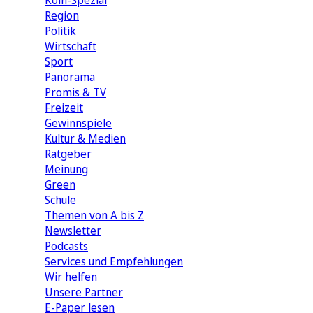
Köln-Spezial
Region
Politik
Wirtschaft
Sport
Panorama
Promis & TV
Freizeit
Gewinnspiele
Kultur & Medien
Ratgeber
Meinung
Green
Schule
Themen von A bis Z
Newsletter
Podcasts
Services und Empfehlungen
Wir helfen
Unsere Partner
E-Paper lesen