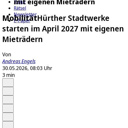
mit eigenen Mieträdern
Kultur
Rätsel
Newsletter
Mobilität
Hürther Stadtwerke
E-Paper
starten im April 2027 mit eigenen
Mieträdern
Von
Andreas Engels
30.05.2026, 08:03 Uhr
3 min
Auf Google bevorzugen
Anhören
Schrift
Merken
Drucken
Teilen