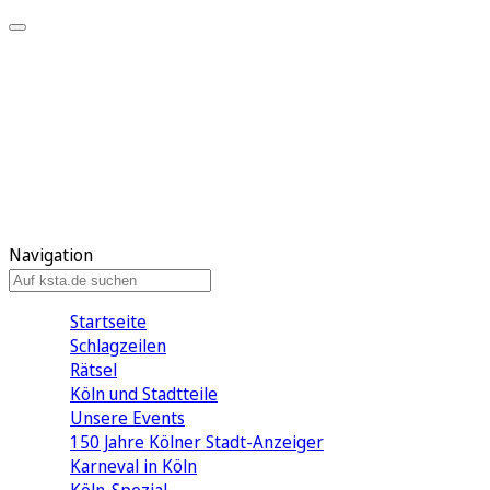
Mein KStA
Meine Artikel
Meine Region
Meine Newsletter
Mein KStA PLUS
Mein E-Paper
Navigation
Startseite
Schlagzeilen
Rätsel
Köln und Stadtteile
Unsere Events
150 Jahre Kölner Stadt-Anzeiger
Karneval in Köln