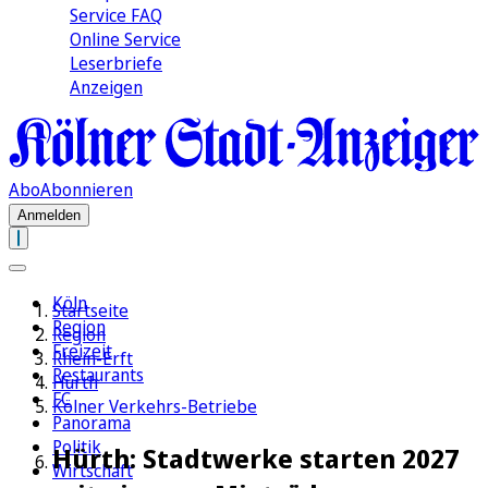
Service FAQ
Online Service
Leserbriefe
Anzeigen
Abo
Abonnieren
Anmelden
Köln
Startseite
Region
Region
Freizeit
Rhein-Erft
Restaurants
Hürth
FC
Kölner Verkehrs-Betriebe
Panorama
Politik
Hürth: Stadtwerke starten 2027
Wirtschaft