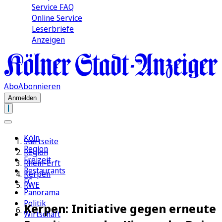
Service FAQ
Online Service
Leserbriefe
Anzeigen
Abo
Abonnieren
Anmelden
Köln
Startseite
Region
Region
Freizeit
Rhein-Erft
Restaurants
Kerpen
FC
RWE
Panorama
Politik
Kerpen: Initiative gegen erneute
Wirtschaft