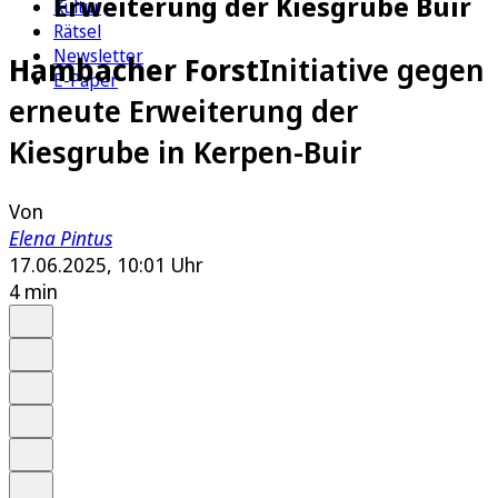
Erweiterung der Kiesgrube Buir
Kultur
Rätsel
Newsletter
Hambacher Forst
Initiative gegen
E-Paper
erneute Erweiterung der
Kiesgrube in Kerpen-Buir
Von
Elena Pintus
17.06.2025, 10:01 Uhr
4 min
Auf Google bevorzugen
Anhören
Schrift
Merken
Drucken
Teilen