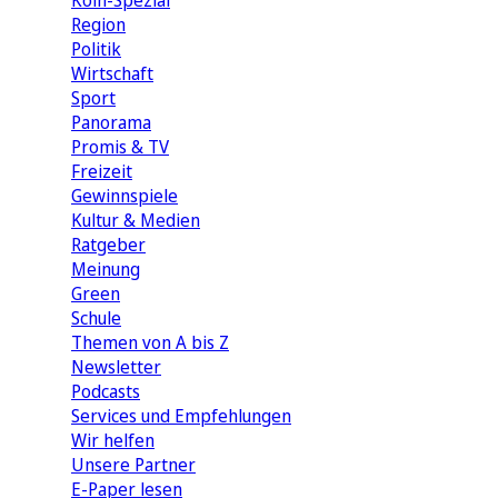
Köln-Spezial
Region
Politik
Wirtschaft
Sport
Panorama
Promis & TV
Freizeit
Gewinnspiele
Kultur & Medien
Ratgeber
Meinung
Green
Schule
Themen von A bis Z
Newsletter
Podcasts
Services und Empfehlungen
Wir helfen
Unsere Partner
E-Paper lesen