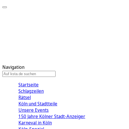
Mein KStA
Meine Artikel
Meine Region
Meine Newsletter
Mein KStA PLUS
Mein E-Paper
Navigation
Startseite
Schlagzeilen
Rätsel
Köln und Stadtteile
Unsere Events
150 Jahre Kölner Stadt-Anzeiger
Karneval in Köln