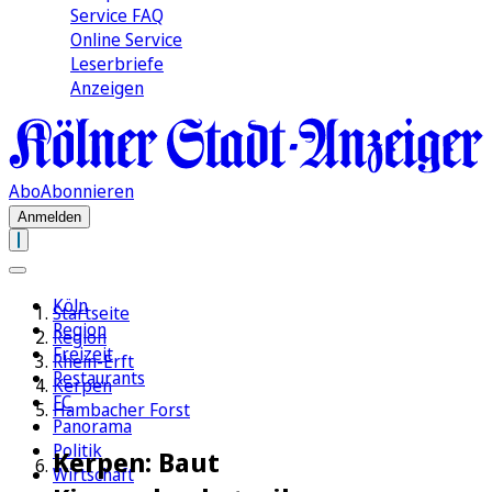
Service FAQ
Online Service
Leserbriefe
Anzeigen
Abo
Abonnieren
Anmelden
Köln
Startseite
Region
Region
Freizeit
Rhein-Erft
Restaurants
Kerpen
FC
Hambacher Forst
Panorama
Politik
Kerpen: Baut
Wirtschaft