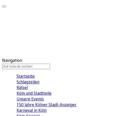
Mein KStA
Meine Artikel
Meine Region
Meine Newsletter
Mein KStA PLUS
Mein E-Paper
Navigation
Startseite
Schlagzeilen
Rätsel
Köln und Stadtteile
Unsere Events
150 Jahre Kölner Stadt-Anzeiger
Karneval in Köln