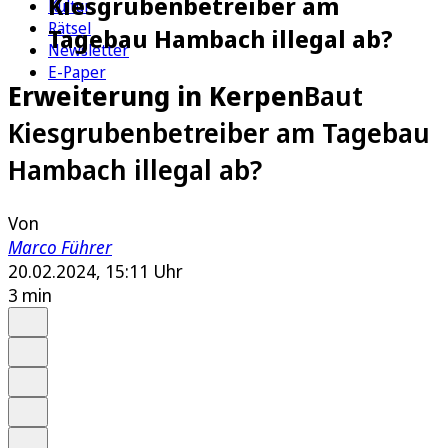
Kiesgrubenbetreiber am
Kultur
Rätsel
Tagebau Hambach illegal ab?
Newsletter
E-Paper
Erweiterung in Kerpen
Baut
Kiesgrubenbetreiber am Tagebau
Hambach illegal ab?
Von
Marco Führer
20.02.2024, 15:11 Uhr
3 min
Auf Google bevorzugen
Anhören
Schrift
Merken
Drucken