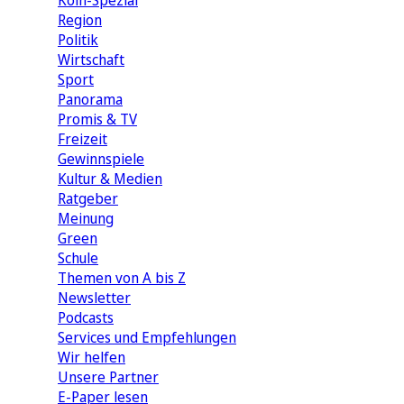
Köln-Spezial
Region
Politik
Wirtschaft
Sport
Panorama
Promis & TV
Freizeit
Gewinnspiele
Kultur & Medien
Ratgeber
Meinung
Green
Schule
Themen von A bis Z
Newsletter
Podcasts
Services und Empfehlungen
Wir helfen
Unsere Partner
E-Paper lesen