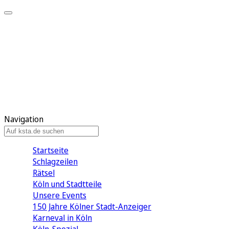
Mein KStA
Meine Artikel
Meine Region
Meine Newsletter
Mein KStA PLUS
Mein E-Paper
Navigation
Startseite
Schlagzeilen
Rätsel
Köln und Stadtteile
Unsere Events
150 Jahre Kölner Stadt-Anzeiger
Karneval in Köln