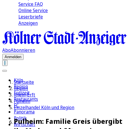
Service FAQ
Online Service
Leserbriefe
Anzeigen
Abo
Abonnieren
Anmelden
Köln
Startseite
Region
Region
Freizeit
Rhein-Erft
Restaurants
Pulheim
FC
Einzelhandel Köln und Region
Panorama
Politik
Pulheim: Familie Greis übergibt
Wirtschaft