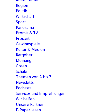
Köln-Spezial
Region
Politik
Wirtschaft
Sport
Panorama
Promis & TV
Freizeit
Gewinnspiele
Kultur & Medien
Ratgeber
Meinung
Green
Schule
Themen von A bis Z
Newsletter
Podcasts
Services und Empfehlungen
Wir helfen
Unsere Partner
E-Paper lesen