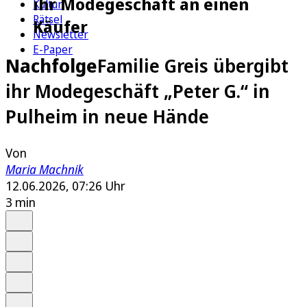
ihr Modegeschäft an einen
Kultur
Rätsel
Käufer
Newsletter
E-Paper
Nachfolge
Familie Greis übergibt
ihr Modegeschäft „Peter G.“ in
Pulheim in neue Hände
Von
Maria Machnik
12.06.2026, 07:26 Uhr
3 min
Auf Google bevorzugen
Anhören
Schrift
Merken
Drucken