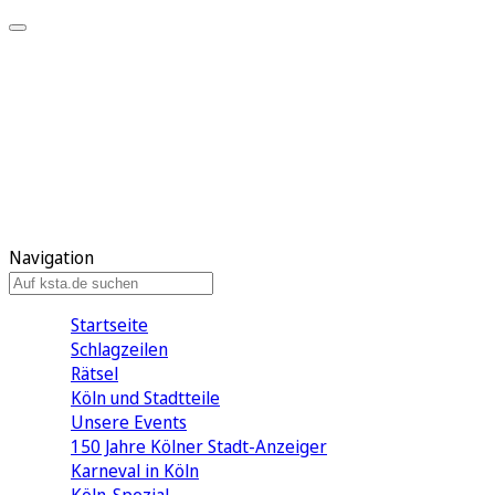
Mein KStA
Meine Artikel
Meine Region
Meine Newsletter
Mein KStA PLUS
Mein E-Paper
Navigation
Startseite
Schlagzeilen
Rätsel
Köln und Stadtteile
Unsere Events
150 Jahre Kölner Stadt-Anzeiger
Karneval in Köln