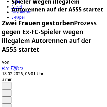
Spieler wegen illegalem
Kultur
Rätsel
Autorennen auf der A555 startet
Newsletter
E-Paper
Zwei Frauen gestorben
Prozess
gegen Ex-FC-Spieler wegen
illegalem Autorennen auf der
A555 startet
Von
Jörn Tüffers
18.02.2026, 06:01 Uhr
3 min
Auf Google bevorzugen
Anhören
Schrift
Merken