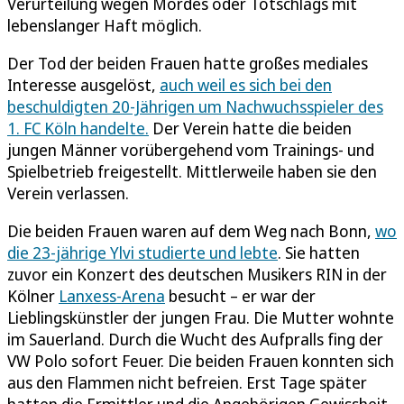
Verurteilung wegen Mordes oder Totschlags mit
lebenslanger Haft möglich.
Der Tod der beiden Frauen hatte großes mediales
Interesse ausgelöst,
auch weil es sich bei den
beschuldigten 20-Jährigen um Nachwuchsspieler des
1. FC Köln handelte.
Der Verein hatte die beiden
jungen Männer vorübergehend vom Trainings- und
Spielbetrieb freigestellt. Mittlerweile haben sie den
Verein verlassen.
Die beiden Frauen waren auf dem Weg nach Bonn,
wo
die 23-jährige Ylvi studierte und lebte
. Sie hatten
zuvor ein Konzert des deutschen Musikers RIN in der
Kölner
Lanxess-Arena
besucht – er war der
Lieblingskünstler der jungen Frau. Die Mutter wohnte
im Sauerland. Durch die Wucht des Aufpralls fing der
VW Polo sofort Feuer. Die beiden Frauen konnten sich
aus den Flammen nicht befreien. Erst Tage später
hatten die Ermittler und die Angehörigen Gewissheit,