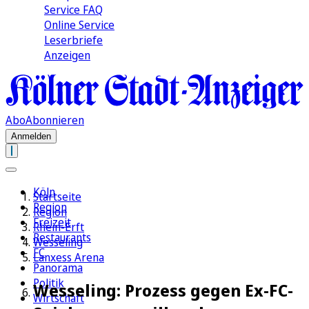
Service FAQ
Online Service
Leserbriefe
Anzeigen
Abo
Abonnieren
Anmelden
Köln
Startseite
Region
Region
Freizeit
Rhein-Erft
Restaurants
Wesseling
FC
Lanxess Arena
Panorama
Politik
Wesseling: Prozess gegen Ex-FC-
Wirtschaft