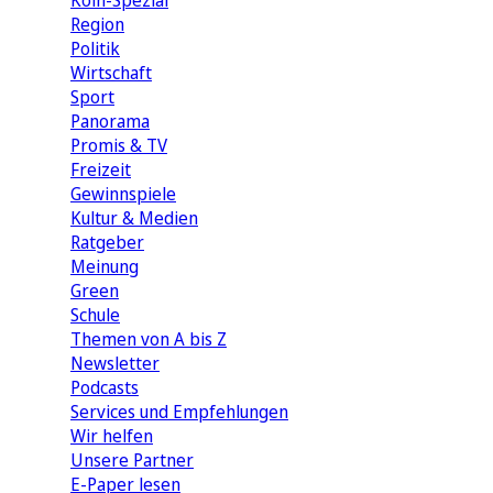
Köln-Spezial
Region
Politik
Wirtschaft
Sport
Panorama
Promis & TV
Freizeit
Gewinnspiele
Kultur & Medien
Ratgeber
Meinung
Green
Schule
Themen von A bis Z
Newsletter
Podcasts
Services und Empfehlungen
Wir helfen
Unsere Partner
E-Paper lesen