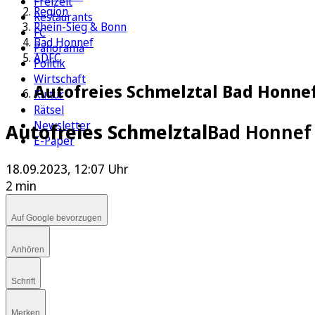
Freizeit
Region
Restaurants
Rhein-Sieg & Bonn
FC
Bad Honnef
Panorama
ADFC
Politik
Wirtschaft
Autofreies Schmelztal Bad Honnef
Kultur
Rätsel
Newsletter
Autofreies Schmelztal
Bad Honnef 
E-Paper
18.09.2023, 12:07 Uhr
2 min
Auf Google bevorzugen
Anhören
Schrift
Merken