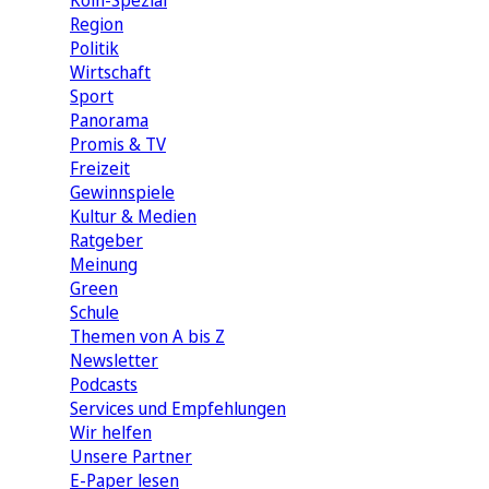
Köln-Spezial
Region
Politik
Wirtschaft
Sport
Panorama
Promis & TV
Freizeit
Gewinnspiele
Kultur & Medien
Ratgeber
Meinung
Green
Schule
Themen von A bis Z
Newsletter
Podcasts
Services und Empfehlungen
Wir helfen
Unsere Partner
E-Paper lesen