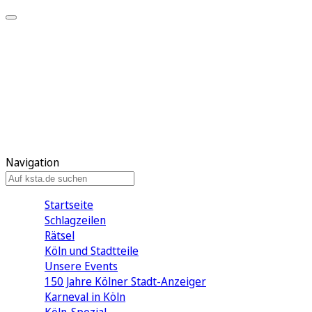
Mein KStA
Meine Artikel
Meine Region
Meine Newsletter
Mein KStA PLUS
Mein E-Paper
Navigation
Startseite
Schlagzeilen
Rätsel
Köln und Stadtteile
Unsere Events
150 Jahre Kölner Stadt-Anzeiger
Karneval in Köln