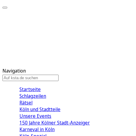
Mein KStA
Meine Artikel
Meine Region
Meine Newsletter
Mein KStA PLUS
Mein E-Paper
Navigation
Startseite
Schlagzeilen
Rätsel
Köln und Stadtteile
Unsere Events
150 Jahre Kölner Stadt-Anzeiger
Karneval in Köln