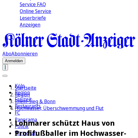
Service FAQ
Online Service
Leserbriefe
Anzeigen
Abo
Abonnieren
Anmelden
Köln
Startseite
Region
Region
Freizeit
Rhein-Sieg & Bonn
Restaurants
Hochwasser, Überschwemmung und Flut
FC
Panorama
Lohmarer schützt Haus von
Politik
Profifußballer im Hochwasser-
Wirtschaft