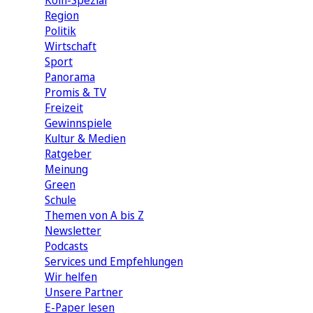
Köln-Spezial
Region
Politik
Wirtschaft
Sport
Panorama
Promis & TV
Freizeit
Gewinnspiele
Kultur & Medien
Ratgeber
Meinung
Green
Schule
Themen von A bis Z
Newsletter
Podcasts
Services und Empfehlungen
Wir helfen
Unsere Partner
E-Paper lesen