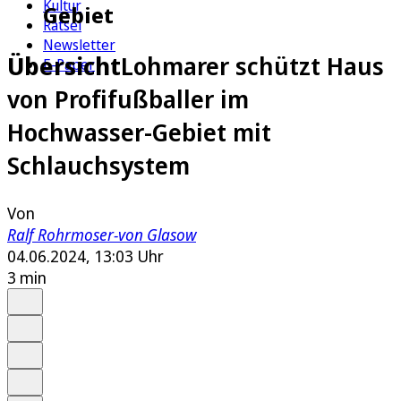
Kultur
Gebiet
Rätsel
Newsletter
Übersicht
Lohmarer schützt Haus
E-Paper
von Profifußballer im
Hochwasser-Gebiet mit
Schlauchsystem
Von
Ralf Rohrmoser-von Glasow
04.06.2024, 13:03 Uhr
3 min
Auf Google bevorzugen
Anhören
Schrift
Merken