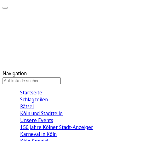
Mein KStA
Meine Artikel
Meine Region
Meine Newsletter
Mein KStA PLUS
Mein E-Paper
Navigation
Startseite
Schlagzeilen
Rätsel
Köln und Stadtteile
Unsere Events
150 Jahre Kölner Stadt-Anzeiger
Karneval in Köln