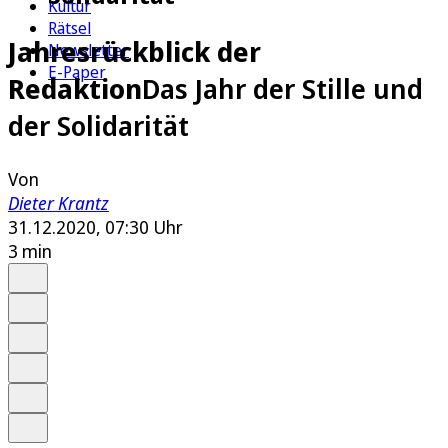
Kultur
Rätsel
Jahresrückblick der
Newsletter
E-Paper
Redaktion
Das Jahr der Stille und
der Solidarität
Von
Dieter Krantz
31.12.2020, 07:30 Uhr
3 min
Auf Google bevorzugen
Anhören
Schrift
Merken
Drucken
Teilen