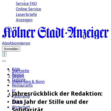
Service FAQ
Online Service
Leserbriefe
Anzeigen
Abo
Abonnieren
Anmelden
Köln
Startseite
Region
Region
Freizeit
Rhein-Sieg & Bonn
Restaurants
FC
Jahresrückblick der Redaktion:
Panorama
Das Jahr der Stille und der
Politik
Wirtschaft
Solidarität