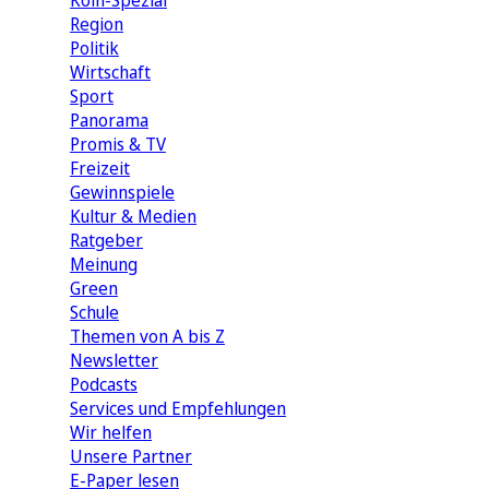
Köln-Spezial
Region
Politik
Wirtschaft
Sport
Panorama
Promis & TV
Freizeit
Gewinnspiele
Kultur & Medien
Ratgeber
Meinung
Green
Schule
Themen von A bis Z
Newsletter
Podcasts
Services und Empfehlungen
Wir helfen
Unsere Partner
E-Paper lesen