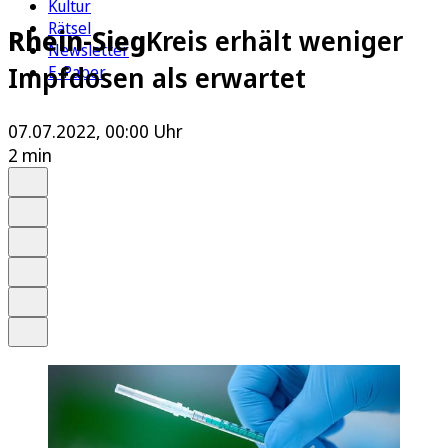
Kultur
Rätsel
Rhein-Sieg
Kreis erhält weniger
Newsletter
Impfdosen als erwartet
E-Paper
07.07.2022, 00:00 Uhr
2 min
Auf Google bevorzugen
Anhören
Schrift
Merken
Drucken
Teilen