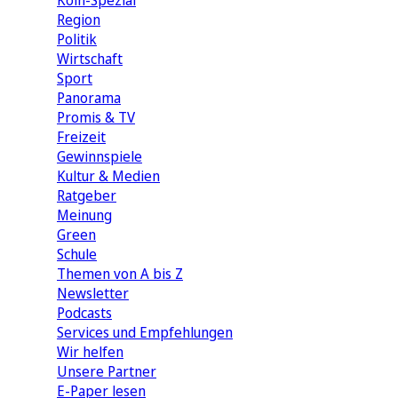
Köln-Spezial
Region
Politik
Wirtschaft
Sport
Panorama
Promis & TV
Freizeit
Gewinnspiele
Kultur & Medien
Ratgeber
Meinung
Green
Schule
Themen von A bis Z
Newsletter
Podcasts
Services und Empfehlungen
Wir helfen
Unsere Partner
E-Paper lesen