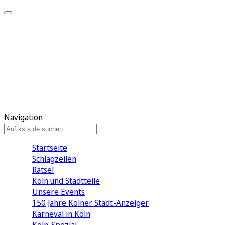
Mein KStA
Meine Artikel
Meine Region
Meine Newsletter
Mein KStA PLUS
Mein E-Paper
Navigation
Startseite
Schlagzeilen
Rätsel
Köln und Stadtteile
Unsere Events
150 Jahre Kölner Stadt-Anzeiger
Karneval in Köln