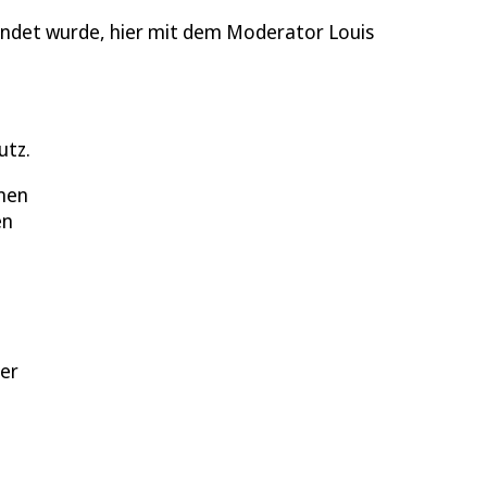
sendet wurde, hier mit dem Moderator Louis
utz.
mmen
en
er