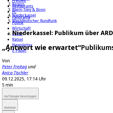
Freizeit
Region
Restaurants
Rhein-Sieg & Bonn
FC
Niederkassel
Panorama
Westdeutscher Rundfunk
Politik
Wirtschaft
Niederkassel: Publikum über ARD
Kultur
Rätsel
Newsletter
„Antwort wie erwartet“
Publikums
E-Paper
Von
Peter Freitag
und
Anica Tischler
09.12.2025, 17:14 Uhr
5 min
Auf Google bevorzugen
Anhören