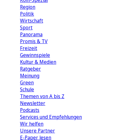
Köln-Spezial
Region
Politik
Wirtschaft
Sport
Panorama
Promis & TV
Freizeit
Gewinnspiele
Kultur & Medien
Ratgeber
Meinung
Green
Schule
Themen von A bis Z
Newsletter
Podcasts
Services und Empfehlungen
Wir helfen
Unsere Partner
E-Paper lesen