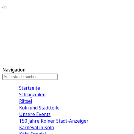
Mein KStA
Meine Artikel
Meine Region
Meine Newsletter
Mein KStA PLUS
Mein E-Paper
Navigation
Startseite
Schlagzeilen
Rätsel
Köln und Stadtteile
Unsere Events
150 Jahre Kölner Stadt-Anzeiger
Karneval in Köln