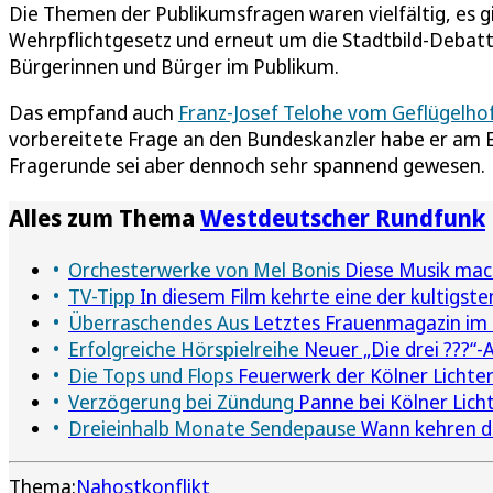
Die Themen der Publikumsfragen waren vielfältig, es gi
Wehrpflichtgesetz und erneut um die Stadtbild-Debatt
Bürgerinnen und Bürger im Publikum.
Das empfand auch
Franz-Josef Telohe vom Geflügelhof
vorbereitete Frage an den Bundeskanzler habe er am En
Fragerunde sei aber dennoch sehr spannend gewesen.
Alles zum Thema
Westdeutscher Rundfunk
Orchesterwerke von Mel Bonis
Diese Musik mach
TV-Tipp
In diesem Film kehrte eine der kultigst
Überraschendes Aus
Letztes Frauenmagazin im 
Erfolgreiche Hörspielreihe
Neuer „Die drei ???“-
Die Tops und Flops
Feuerwerk der Kölner Licht
Verzögerung bei Zündung
Panne bei Kölner Lich
Dreieinhalb Monate Sendepause
Wann kehren di
Thema:
Nahostkonflikt