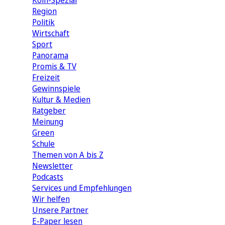
Köln-Spezial
Region
Politik
Wirtschaft
Sport
Panorama
Promis & TV
Freizeit
Gewinnspiele
Kultur & Medien
Ratgeber
Meinung
Green
Schule
Themen von A bis Z
Newsletter
Podcasts
Services und Empfehlungen
Wir helfen
Unsere Partner
E-Paper lesen