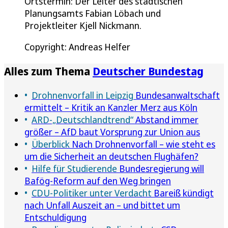
Ortstermin: Der Leiter des städtischen
Planungsamts Fabian Löbach und
Projektleiter Kjell Nickmann.
Copyright: Andreas Helfer
Alles zum Thema
Deutscher Bundestag
Drohnenvorfall in Leipzig
Bundesanwaltschaft
ermittelt – Kritik an Kanzler Merz aus Köln
ARD-„Deutschlandtrend“
Abstand immer
größer – AfD baut Vorsprung zur Union aus
Überblick
Nach Drohnenvorfall – wie steht es
um die Sicherheit an deutschen Flughäfen?
Hilfe für Studierende
Bundesregierung will
Bafög-Reform auf den Weg bringen
CDU-Politiker unter Verdacht
Bareiß kündigt
nach Unfall Auszeit an – und bittet um
Entschuldigung