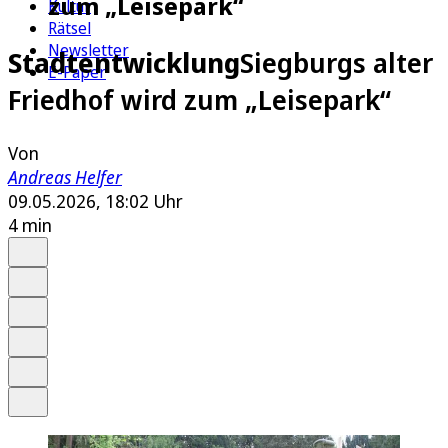
zum „Leisepark“
Kultur
Rätsel
Newsletter
Stadtentwicklung
Siegburgs alter
E-Paper
Friedhof wird zum „Leisepark“
Von
Andreas Helfer
09.05.2026, 18:02 Uhr
4 min
Auf Google bevorzugen
Anhören
Schrift
Merken
Drucken
Teilen