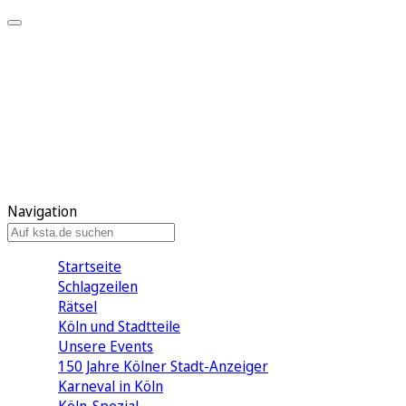
Mein KStA
Meine Artikel
Meine Region
Meine Newsletter
Mein KStA PLUS
Mein E-Paper
Navigation
Startseite
Schlagzeilen
Rätsel
Köln und Stadtteile
Unsere Events
150 Jahre Kölner Stadt-Anzeiger
Karneval in Köln