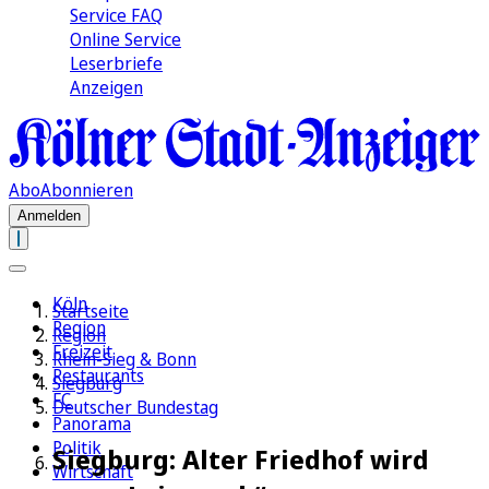
Service FAQ
Online Service
Leserbriefe
Anzeigen
Abo
Abonnieren
Anmelden
Köln
Startseite
Region
Region
Freizeit
Rhein-Sieg & Bonn
Restaurants
Siegburg
FC
Deutscher Bundestag
Panorama
Politik
Siegburg: Alter Friedhof wird
Wirtschaft