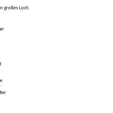
in großes Loch.
er
t
ie
r
ler