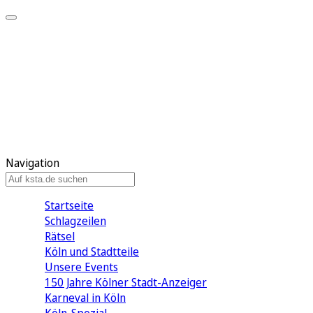
Mein KStA
Meine Artikel
Meine Region
Meine Newsletter
Mein KStA PLUS
Mein E-Paper
Navigation
Startseite
Schlagzeilen
Rätsel
Köln und Stadtteile
Unsere Events
150 Jahre Kölner Stadt-Anzeiger
Karneval in Köln