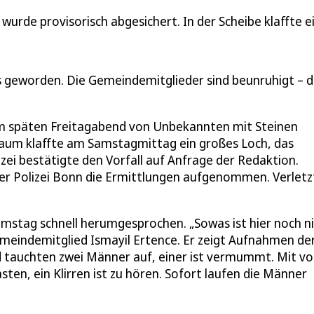
urde provisorisch abgesichert. In der Scheibe klaffte e
fs geworden. Die Gemeindemitglieder sind beunruhigt – d
m späten Freitagabend von Unbekannten mit Steinen
raum klaffte am Samstagmittag ein großes Loch, das
izei bestätigte den Vorfall auf Anfrage der Redaktion.
er Polizei Bonn die Ermittlungen aufgenommen. Verletz
amstag schnell herumgesprochen. „Sowas ist hier noch n
Gemeindemitglied Ismayil Ertence. Er zeigt Aufnahmen de
auchten zwei Männer auf, einer ist vermummt. Mit vol
en, ein Klirren ist zu hören. Sofort laufen die Männer