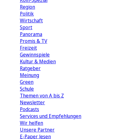
Köln-Spezial
Region
Politik
Wirtschaft
Sport
Panorama
Promis & TV
Freizeit
Gewinnspiele
Kultur & Medien
Ratgeber
Meinung
Green
Schule
Themen von A bis Z
Newsletter
Podcasts
Services und Empfehlungen
Wir helfen
Unsere Partner
E-Paper lesen