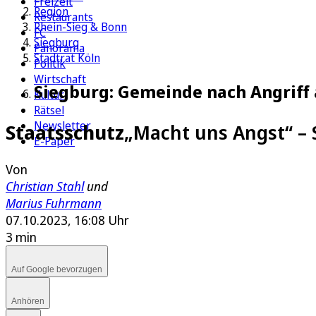
Freizeit
Region
Restaurants
Rhein-Sieg & Bonn
FC
Siegburg
Panorama
Stadtrat Köln
Politik
Wirtschaft
Siegburg: Gemeinde nach Angriff
Kultur
Rätsel
Newsletter
Staatsschutz
„Macht uns Angst“ – 
E-Paper
Von
Christian Stahl
und
Marius Fuhrmann
07.10.2023, 16:08 Uhr
3 min
Auf Google bevorzugen
Anhören