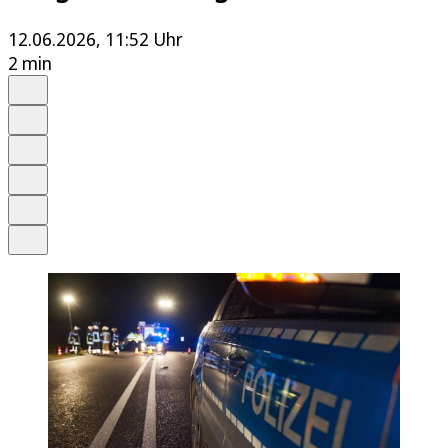
12.06.2026, 11:52 Uhr
2 min
Auf Google bevorzugen
Anhören
Schrift
Merken
Drucken
Teilen