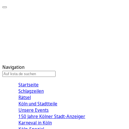
Mein KStA
Meine Artikel
Meine Region
Meine Newsletter
Mein KStA PLUS
Mein E-Paper
Navigation
Startseite
Schlagzeilen
Rätsel
Köln und Stadtteile
Unsere Events
150 Jahre Kölner Stadt-Anzeiger
Karneval in Köln