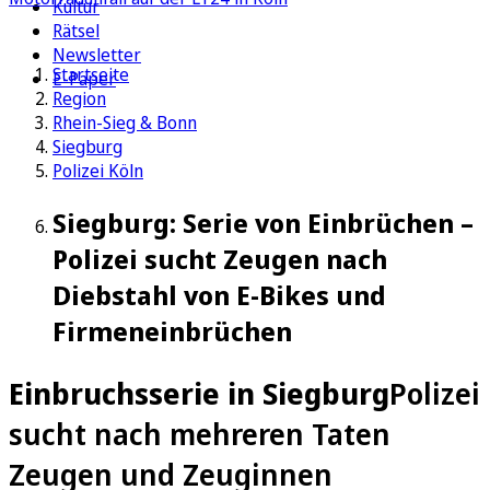
Kultur
Rätsel
Newsletter
Startseite
E-Paper
Region
Rhein-Sieg & Bonn
Siegburg
Polizei Köln
Siegburg: Serie von Einbrüchen –
Polizei sucht Zeugen nach
Diebstahl von E-Bikes und
Firmeneinbrüchen
Einbruchsserie in Siegburg
Polizei
sucht nach mehreren Taten
Zeugen und Zeuginnen