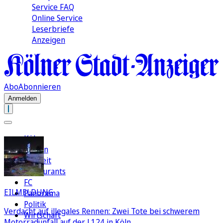
Service FAQ
Online Service
Leserbriefe
Anzeigen
Abo
Abonnieren
Anmelden
Köln
Region
Freizeit
Restaurants
FC
EILMELDUNG
Panorama
Politik
Verdacht auf illegales Rennen: Zwei Tote bei schwerem
Wirtschaft
Motorradunfall auf der L124 in Köln