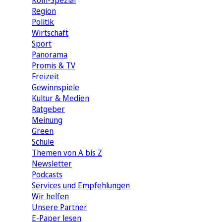
Köln-Spezial
Region
Politik
Wirtschaft
Sport
Panorama
Promis & TV
Freizeit
Gewinnspiele
Kultur & Medien
Ratgeber
Meinung
Green
Schule
Themen von A bis Z
Newsletter
Podcasts
Services und Empfehlungen
Wir helfen
Unsere Partner
E-Paper lesen