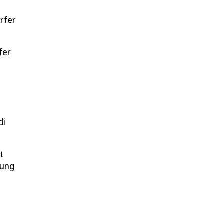
rfer
fer
di
t
dung