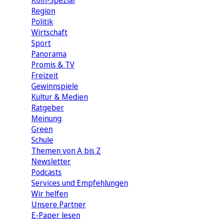
Köln-Spezial
Region
Politik
Wirtschaft
Sport
Panorama
Promis & TV
Freizeit
Gewinnspiele
Kultur & Medien
Ratgeber
Meinung
Green
Schule
Themen von A bis Z
Newsletter
Podcasts
Services und Empfehlungen
Wir helfen
Unsere Partner
E-Paper lesen