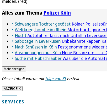
melden. (red)
Alles zum Thema
Polizei Köln
Schwangere Tochter getötet
Kölner Polizei spü
Weltkriegsbombe im Rhein
Motorboot ignoriert
Flucht
Autofahrer lässt nach Unfall in Leverkuse
Sabotage in Leverkusen
Unbekannte kappen Kab
Nach Schüssen in Köln
Festgenommene wieder e
Abschiebungen aus Köln
Neue Brisanz um Liste Co
Suche mit Hubschrauber
Was über die Automate
Mehr anzeigen
Dieser Inhalt wurde mit
Hilfe von KI
erstellt.
ANZEIGE X
SERVICES