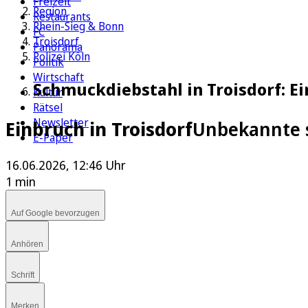
Freizeit
Region
Restaurants
Rhein-Sieg & Bonn
FC
Troisdorf
Panorama
Polizei Köln
Politik
Wirtschaft
Schmuckdiebstahl in Troisdorf: Ei
Kultur
Rätsel
Newsletter
Einbruch in Troisdorf
Unbekannte s
E-Paper
16.06.2026, 12:46 Uhr
1 min
Auf Google bevorzugen
Anhören
Schrift
Merken