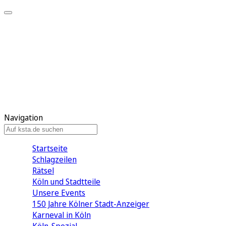
Mein KStA
Meine Artikel
Meine Region
Meine Newsletter
Mein KStA PLUS
Mein E-Paper
Navigation
Startseite
Schlagzeilen
Rätsel
Köln und Stadtteile
Unsere Events
150 Jahre Kölner Stadt-Anzeiger
Karneval in Köln