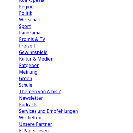
Köln-Spezial
Region
Politik
Wirtschaft
Sport
Panorama
Promis & TV
Freizeit
Gewinnspiele
Kultur & Medien
Ratgeber
Meinung
Green
Schule
Themen von A bis Z
Newsletter
Podcasts
Services und Empfehlungen
Wir helfen
Unsere Partner
E-Paper lesen