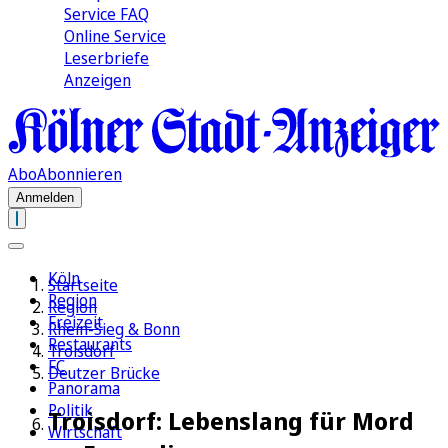
Service FAQ
Online Service
Leserbriefe
Anzeigen
Abo
Abonnieren
Anmelden
Köln
Startseite
Region
Region
Freizeit
Rhein-Sieg & Bonn
Restaurants
Troisdorf
FC
Deutzer Brücke
Panorama
Politik
Troisdorf: Lebenslang für Mord
Wirtschaft