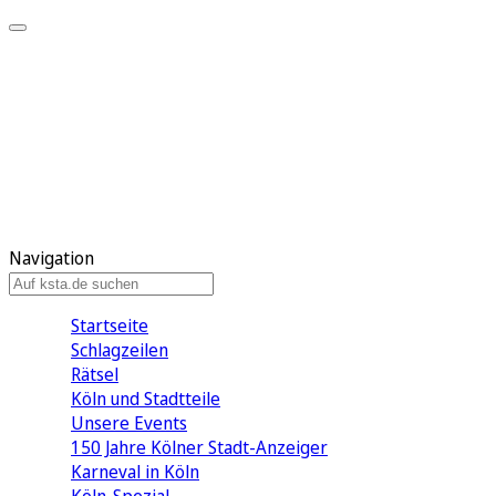
Mein KStA
Meine Artikel
Meine Region
Meine Newsletter
Mein KStA PLUS
Mein E-Paper
Navigation
Startseite
Schlagzeilen
Rätsel
Köln und Stadtteile
Unsere Events
150 Jahre Kölner Stadt-Anzeiger
Karneval in Köln