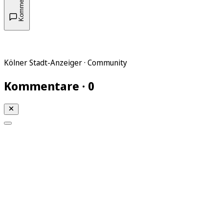
Kommentare
Kölner Stadt-Anzeiger · Community
Kommentare · 0
Mein KStA
Meine Artikel
Meine Region
Meine Newsletter
Mein KStA PLUS
Mein E-Paper