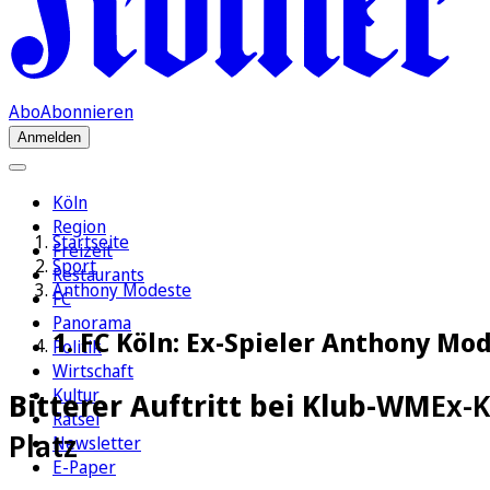
Abo
Abonnieren
Anmelden
Köln
Region
Startseite
Freizeit
Sport
Restaurants
Anthony Modeste
FC
Panorama
1. FC Köln: Ex-Spieler Anthony Mo
Politik
Wirtschaft
Kultur
Bitterer Auftritt bei Klub-WM
Ex-K
Rätsel
Platz
Newsletter
E-Paper