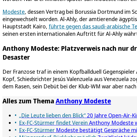
Modeste
, dessen Vertrag bei Borussia Dortmund im S
eingewechselt worden. Al-Ahly, der amtierende ägypti
Hauptstadt Kairo,
führte gegen das saudi-arabische Te
seinen ersten internationalen Auftritt für Al-Ahly währ
Anthony Modeste: Platzverweis nach nur d
Desaster
Der Franzose traf in einem Kopfballduell Gegenspiele
Kopf, Schiedsrichter Jesús Valenzuela aus Venezuela 
dem Rasen, sein Debüt bei der Klub-WM war aber nach 
Alles zum Thema
Anthony Modeste
„Die Leute lieben den Blick“
20 Jahre Open-Air-Ki
Ex-FC-Stürmer findet Verein
Anthony Modeste wa
Ex-FC-Stürmer
Modeste bestätigt Gespräche mit 