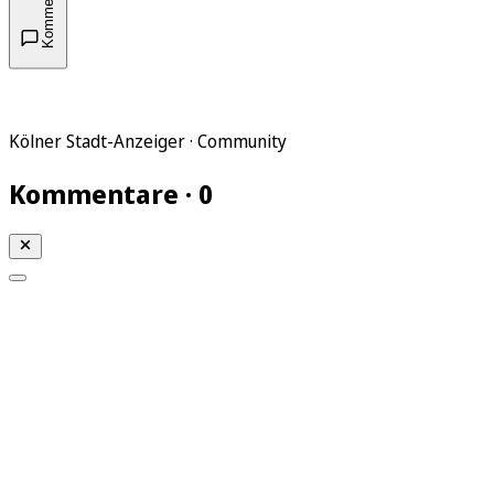
Kommentare
Kölner Stadt-Anzeiger · Community
Kommentare · 0
Mein KStA
Meine Artikel
Meine Region
Meine Newsletter
Mein KStA PLUS
Mein E-Paper