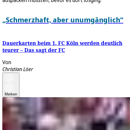
auspacken mussten, bevor es dort losging.
„Schmerzhaft, aber unumgänglich“
Dauerkarten beim 1. FC Köln werden deutlich
teurer – Das sagt der FC
Von
Christian Löer
Merken