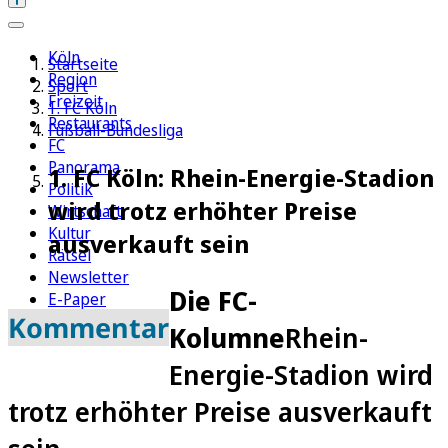
Köln
Startseite
Region
Sport
Freizeit
1. FC Köln
Restaurants
Fußball-Bundesliga
FC
Panorama
1. FC Köln: Rhein-Energie-Stadion
Politik
wird trotz erhöhter Preise
Wirtschaft
Kultur
ausverkauft sein
Rätsel
Newsletter
Die FC-
E-Paper
Kommentar
Kolumne
Rhein-
Energie-Stadion wird
trotz erhöhter Preise ausverkauft