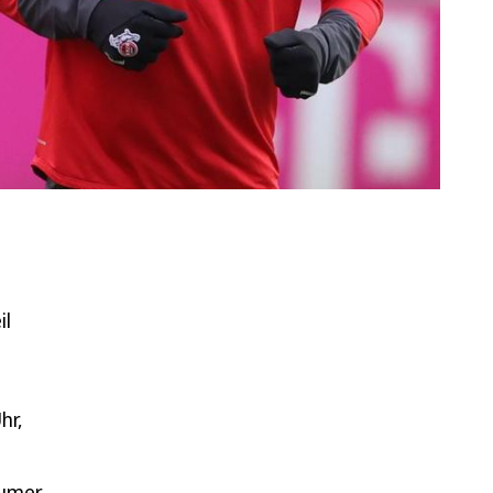
il
hr,
.
aumer