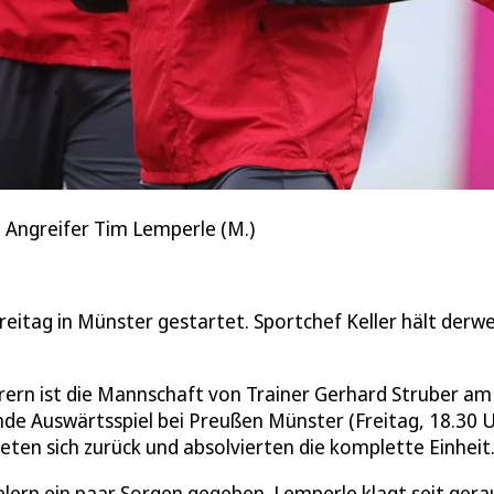
e Angreifer Tim Lemperle (M.)
Freitag in Münster gestartet. Sportchef Keller hält derwe
hrern ist die Mannschaft von Trainer Gerhard Struber am
e Auswärtsspiel bei Preußen Münster (Freitag, 18.30 U
ten sich zurück und absolvierten die komplette Einheit
lern ein paar Sorgen gegeben. Lemperle klagt seit ger