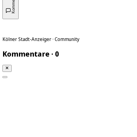
Kommentare
Kölner Stadt-Anzeiger · Community
Kommentare · 0
Mein KStA
Meine Artikel
Meine Region
Meine Newsletter
Mein KStA PLUS
Mein E-Paper