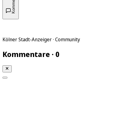
Kommentare
Kölner Stadt-Anzeiger · Community
Kommentare · 0
Mein KStA
Meine Artikel
Meine Region
Meine Newsletter
Mein KStA PLUS
Mein E-Paper