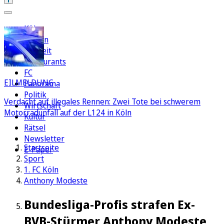
Köln
Region
Freizeit
Restaurants
FC
EILMELDUNG
Panorama
Politik
Verdacht auf illegales Rennen: Zwei Tote bei schwerem
Wirtschaft
Motorradunfall auf der L124 in Köln
Kultur
Rätsel
Newsletter
Startseite
E-Paper
Sport
1. FC Köln
Anthony Modeste
Bundesliga-Profis strafen Ex-
BVB-Stürmer Anthony Modeste