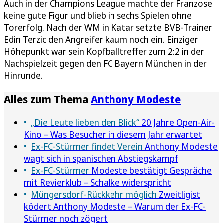
Auch in der Champions League machte der Franzose
keine gute Figur und blieb in sechs Spielen ohne
Torerfolg. Nach der WM in Katar setzte BVB-Trainer
Edin Terzic den Angreifer kaum noch ein. Einziger
Höhepunkt war sein Kopfballtreffer zum 2:2 in der
Nachspielzeit gegen den FC Bayern München in der
Hinrunde.
Alles zum Thema
Anthony Modeste
„Die Leute lieben den Blick“
20 Jahre Open-Air-
Kino – Was Besucher in diesem Jahr erwartet
Ex-FC-Stürmer findet Verein
Anthony Modeste
wagt sich in spanischen Abstiegskampf
Ex-FC-Stürmer
Modeste bestätigt Gespräche
mit Revierklub – Schalke widerspricht
Müngersdorf-Rückkehr möglich
Zweitligist
ködert Anthony Modeste – Warum der Ex-FC-
Stürmer noch zögert