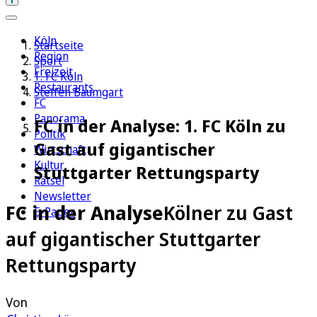
Köln
Startseite
Region
Sport
Freizeit
1. FC Köln
Restaurants
Steffen Baumgart
FC
Panorama
FC in der Analyse: 1. FC Köln zu
Politik
Gast auf gigantischer
Wirtschaft
Kultur
Stuttgarter Rettungsparty
Rätsel
Newsletter
FC in der Analyse
Kölner zu Gast
E-Paper
auf gigantischer Stuttgarter
Rettungsparty
Von