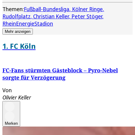
Themen:
Fußball-Bundesliga
Kölner Ringe
Rudolfplatz
Christian Keller
Peter Stöger
RheinEnergieStadion
Mehr anzeigen
1. FC Köln
FC-Fans stürmten Gästeblock – Pyro-Nebel
sorgte für Verzögerung
Von
Olivier Keller
Merken