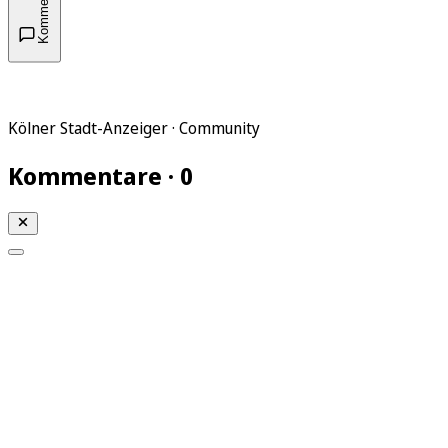
Kommentare
Kölner Stadt-Anzeiger · Community
Kommentare · 0
Mein KStA
Meine Artikel
Meine Region
Meine Newsletter
Mein KStA PLUS
Mein E-Paper