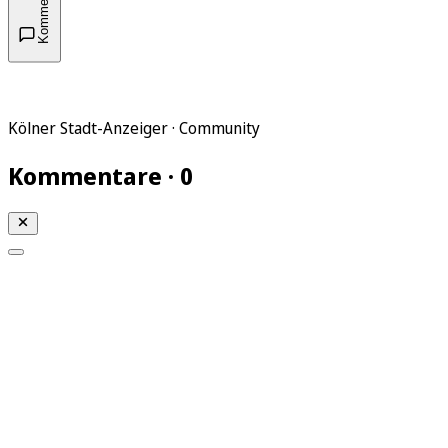
Kommentare
Kölner Stadt-Anzeiger · Community
Kommentare · 0
Mein KStA
Meine Artikel
Meine Region
Meine Newsletter
Mein KStA PLUS
Mein E-Paper