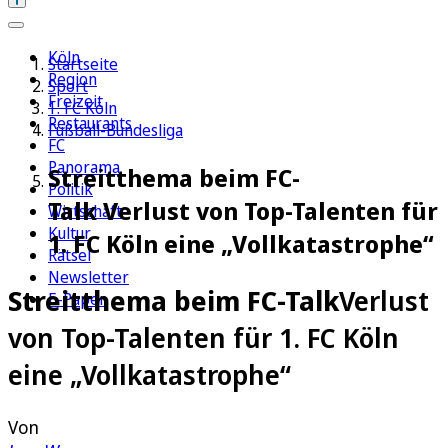
Köln
Startseite
Region
Sport
Freizeit
1. FC Köln
Restaurants
Fußball-Bundesliga
FC
Panorama
Streitthema beim FC-
Politik
Talk Verlust von Top-Talenten für
Wirtschaft
Kultur
1. FC Köln eine „Vollkatastrophe“
Rätsel
Newsletter
Streitthema beim FC-Talk
Verlust
E-Paper
von Top-Talenten für 1. FC Köln
eine „Vollkatastrophe“
Von