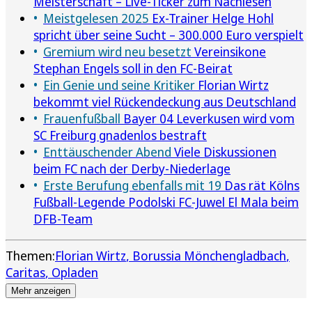
Meisterschaft – Live-Ticker zum Nachlesen
Meistgelesen 2025
Ex-Trainer Helge Hohl
spricht über seine Sucht – 300.000 Euro verspielt
Gremium wird neu besetzt
Vereinsikone
Stephan Engels soll in den FC-Beirat
Ein Genie und seine Kritiker
Florian Wirtz
bekommt viel Rückendeckung aus Deutschland
Frauenfußball
Bayer 04 Leverkusen wird vom
SC Freiburg gnadenlos bestraft
Enttäuschender Abend
Viele Diskussionen
beim FC nach der Derby-Niederlage
Erste Berufung ebenfalls mit 19
Das rät Kölns
Fußball-Legende Podolski FC-Juwel El Mala beim
DFB-Team
Themen:
Florian Wirtz
Borussia Mönchengladbach
Caritas
Opladen
Mehr anzeigen