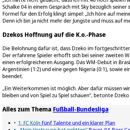
Schalke 04 in einem Gespräch mit Sky bezüglich seiner 
Formel für den Erfolg klingt simpel: „Ich höre auf mein
Denn ich bin ja nicht mehr der Jüngste und muss auf m
Dzekos Hoffnung auf die K.o.-Phase
Die Belohnung dafür ist, dass Dzeko im fortgeschrittene
Der erfahrene Spieler erhofft sich bei seiner zweiten
einen erfolgreicheren Ausgang. Das WM-Debüt in Brasil
Argentinien (1:2) und eine gegen Nigeria (0:1), sowie 
beendet.
„Ein Weiterkommen ist möglich. Aber dafür müssen wi
bleiben und von Spiel zu Spiel schauen“, betonte Dzek
Alles zum Thema
Fußball-Bundesliga
1. FC Köln
Fünf Talente und ein klarer Plan
„Mein Vertrauen hat gelitten“
Bayer-04-Boss Carr