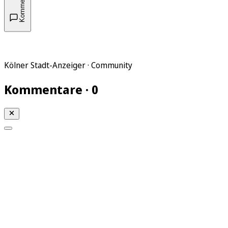
Kommentare
Kölner Stadt-Anzeiger · Community
Kommentare · 0
Mein KStA
Meine Artikel
Meine Region
Meine Newsletter
Mein KStA PLUS
Mein E-Paper