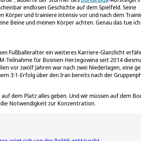
scheinbar endlosen Geschichte auf dem Spielfeld. Seine
en Körper und trainiere intensiv vor und nach dem Traini
eine Beine und meinen Körper achten. Genau das tue ich.
n Fußballeralter ein weiteres Karriere-Glanzlicht erfähr
 WM-Teilnahme für Bosnien-Herzegowina seit 2014 diesma
ien vor zwölf Jahren war nach zwei Niederlagen, eine g
einem 3:1-Erfolg über den Iran bereits nach der Gruppenp
r auf dem Platz alles geben. Und wir müssen auf dem B
o die Notwendigkeit zur Konzentration.
o zeigt sich von der Politik enttäuscht