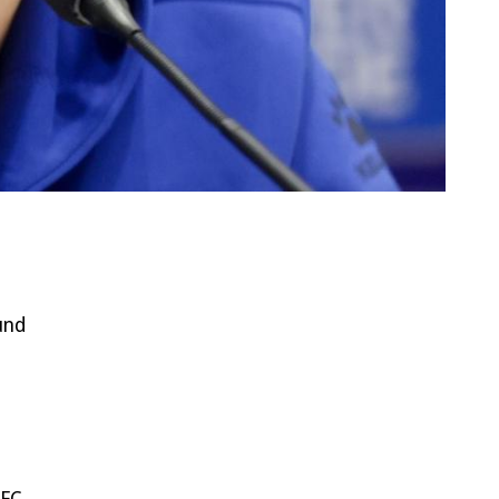
und
 FC