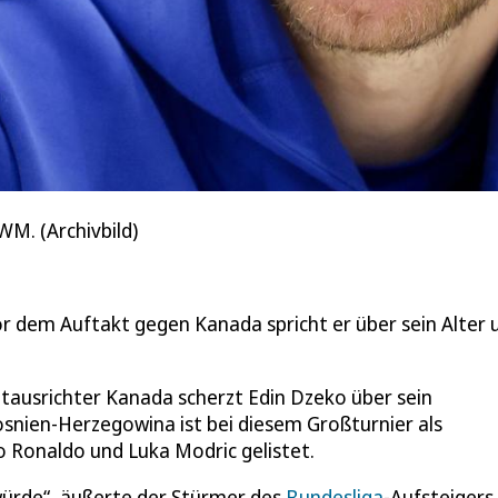
 WM. (Archivbild)
Vor dem Auftakt gegen Kanada spricht er über sein Alter 
ausrichter Kanada scherzt Edin Dzeko über sein
snien-Herzegowina ist bei diesem Großturnier als
no Ronaldo und Luka Modric gelistet.
 würde“, äußerte der Stürmer des
Bundesliga
-Aufsteigers