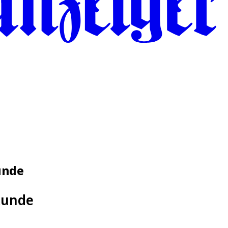
unde
-Runde