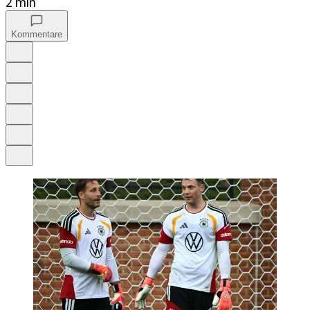
2 min
Kommentare
Auf Google bevorzugen
Anhören
Schrift
Merken
Drucken
Teilen