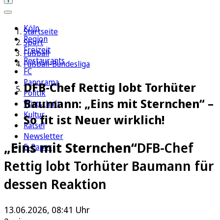
Köln
Startseite
Region
Sport
Freizeit
Fußball
Restaurants
Fußball-Bundesliga
FC
Panorama
DFB-Chef Rettig lobt Torhüter
Politik
Baumann: „Eins mit Sternchen“ –
Wirtschaft
Kultur
So fit ist Neuer wirklich!
Rätsel
Newsletter
„Eins mit Sternchen“
DFB-Chef
E-Paper
Rettig lobt Torhüter Baumann für
dessen Reaktion
13.06.2026, 08:41 Uhr