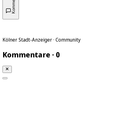
Kommentare
Kölner Stadt-Anzeiger · Community
Kommentare · 0
Mein KStA
Meine Artikel
Meine Region
Meine Newsletter
Mein KStA PLUS
Mein E-Paper