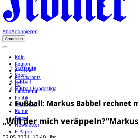
Abo
Abonnieren
Anmelden
Köln
Region
Startseite
Freizeit
Sport
Restaurants
Fußball
FC
Fußball-Bundesliga
Panorama
Politik
Fußball: Markus Babbel rechnet m
Wirtschaft
Kultur
Rätsel
„Will der mich veräppeln?“
Markus 
Newsletter
E-Paper
02.05.2021, 15:40 Uhr