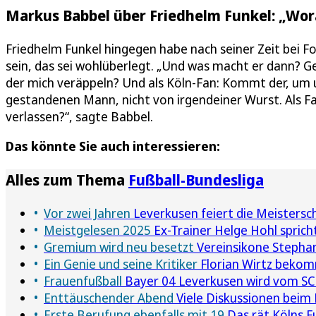
Markus Babbel über Friedhelm Funkel: „Wor
Friedhelm Funkel hingegen habe nach seiner Zeit bei Fo
sein, das sei wohlüberlegt. „Und was macht er dann? Geht
der mich veräppeln? Und als Köln-Fan: Kommt der, um un
gestandenen Mann, nicht von irgendeiner Wurst. Als Fa
verlassen?“, sagte Babbel.
Das könnte Sie auch interessieren:
Alles zum Thema
Fußball-Bundesliga
Vor zwei Jahren
Leverkusen feiert die Meistersc
Meistgelesen 2025
Ex-Trainer Helge Hohl spricht
Gremium wird neu besetzt
Vereinsikone Stephan 
Ein Genie und seine Kritiker
Florian Wirtz bekom
Frauenfußball
Bayer 04 Leverkusen wird vom SC 
Enttäuschender Abend
Viele Diskussionen beim
Erste Berufung ebenfalls mit 19
Das rät Kölns F