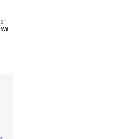
ner
Will
m