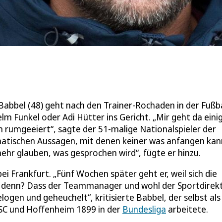
abbel (48) geht nach den Trainer-Rochaden in der Fußba
elm Funkel oder Adi Hütter ins Gericht. „Mir geht da eini
och rumgeeiert“, sagte der 51-malige Nationalspieler der
omatischen Aussagen, mit denen keiner was anfangen kann
 mehr glauben, was gesprochen wird“, fügte er hinzu.
bei Frankfurt. „Fünf Wochen später geht er, weil sich die
n denn? Dass der Teammanager und wohl der Sportdirek
ogen und geheuchelt“, kritisierte Babbel, der selbst als
SC und Hoffenheim 1899 in der
Bundesliga
arbeitete.