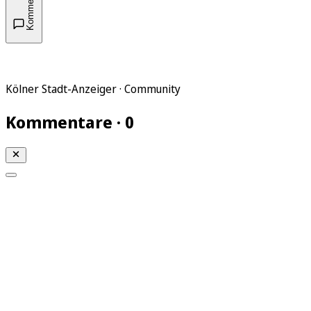
Kommentare
Kölner Stadt-Anzeiger · Community
Kommentare · 0
Mein KStA
Meine Artikel
Meine Region
Meine Newsletter
Mein KStA PLUS
Mein E-Paper