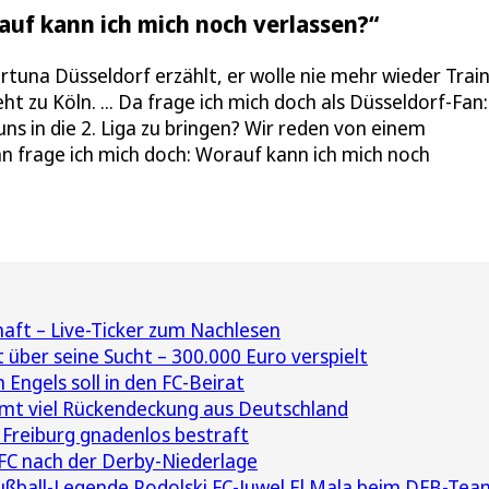
auf kann ich mich noch verlassen?“
rtuna Düsseldorf erzählt, er wolle nie mehr wieder Trai
 zu Köln. ... Da frage ich mich doch als Düsseldorf-Fan: 
s in die 2. Liga zu bringen? Wir reden von einem
n frage ich mich doch: Worauf kann ich mich noch
haft – Live-Ticker zum Nachlesen
 über seine Sucht – 300.000 Euro verspielt
Engels soll in den FC-Beirat
mt viel Rückendeckung aus Deutschland
Freiburg gnadenlos bestraft
 FC nach der Derby-Niederlage
ußball-Legende Podolski FC-Juwel El Mala beim DFB-Tea