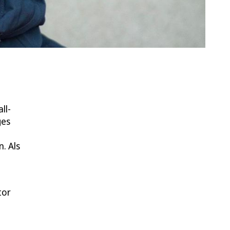
ll-
ges
. Als
tor