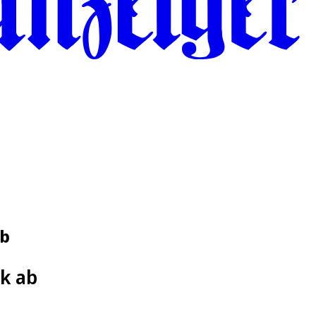
ab
ck ab