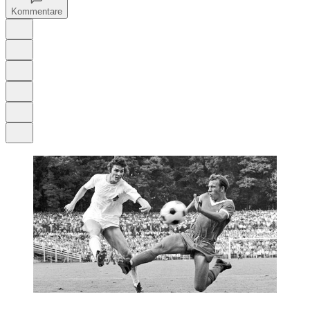
Kommentare
Auf Google bevorzugen
Anhören
Schrift
Merken
Drucken
Teilen