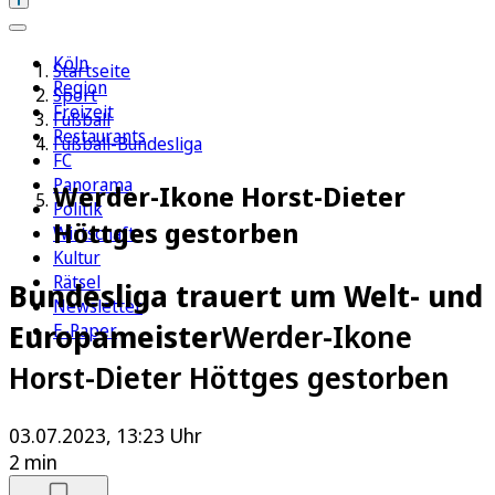
Köln
Startseite
Region
Sport
Freizeit
Fußball
Restaurants
Fußball-Bundesliga
FC
Panorama
Werder-Ikone Horst-Dieter
Politik
Höttges gestorben
Wirtschaft
Kultur
Rätsel
Bundesliga trauert um Welt- und
Newsletter
Europameister
Werder-Ikone
E-Paper
Horst-Dieter Höttges gestorben
03.07.2023, 13:23 Uhr
2 min