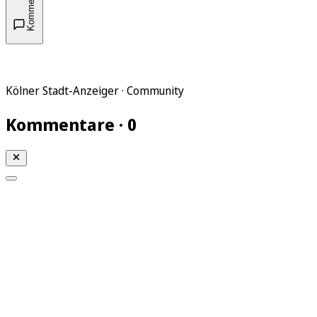
Kommentare
Kölner Stadt-Anzeiger · Community
Kommentare · 0
Mein KStA
Meine Artikel
Meine Region
Meine Newsletter
Mein KStA PLUS
Mein E-Paper