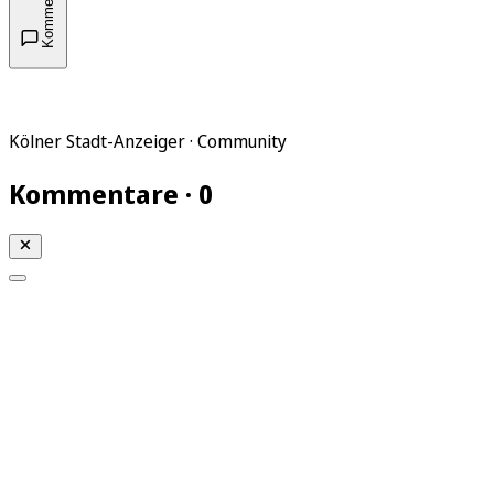
Kommentare
Kölner Stadt-Anzeiger · Community
Kommentare · 0
Mein KStA
Meine Artikel
Meine Region
Meine Newsletter
Mein KStA PLUS
Mein E-Paper