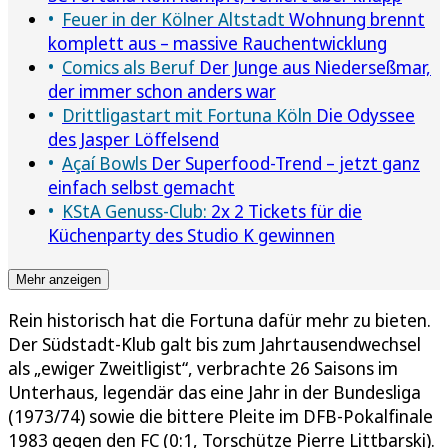
Feuer in der Kölner Altstadt
Wohnung brennt
komplett aus – massive Rauchentwicklung
Comics als Beruf
Der Junge aus Niederseßmar,
der immer schon anders war
Drittligastart mit Fortuna Köln
Die Odyssee
des Jasper Löffelsend
Açaí Bowls
Der Superfood-Trend – jetzt ganz
einfach selbst gemacht
KStA Genuss-Club:
2x 2 Tickets für die
Küchenparty des Studio K gewinnen
Mehr anzeigen
Rein historisch hat die Fortuna dafür mehr zu bieten.
Der Südstadt-Klub galt bis zum Jahrtausendwechsel
als „ewiger Zweitligist“, verbrachte 26 Saisons im
Unterhaus, legendär das eine Jahr in der Bundesliga
(1973/74) sowie die bittere Pleite im DFB-Pokalfinale
1983 gegen den FC (0:1, Torschütze Pierre Littbarski).