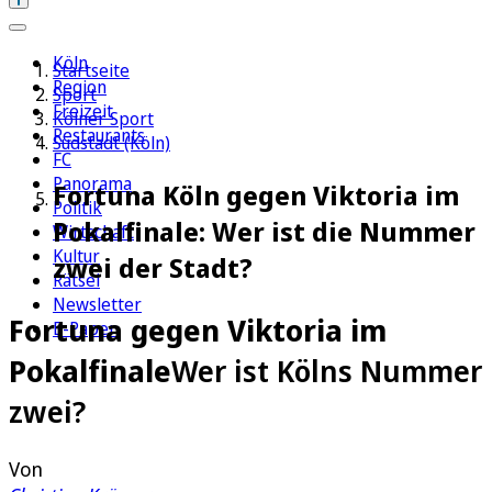
Köln
Startseite
Region
Sport
Freizeit
Kölner Sport
Restaurants
Südstadt (Köln)
FC
Panorama
Fortuna Köln gegen Viktoria im
Politik
Pokalfinale: Wer ist die Nummer
Wirtschaft
Kultur
zwei der Stadt?
Rätsel
Newsletter
Fortuna gegen Viktoria im
E-Paper
Pokalfinale
Wer ist Kölns Nummer
zwei?
Von