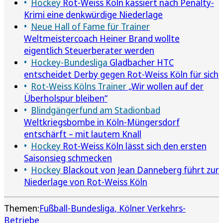
Hockey
Rot-Weiss Köln kassiert nach Penalty-
Krimi eine denkwürdige Niederlage
Neue Hall of Fame für Trainer
Weltmeistercoach Heiner Brand wollte
eigentlich Steuerberater werden
Hockey-Bundesliga
Gladbacher HTC
entscheidet Derby gegen Rot-Weiss Köln für sich
Rot-Weiss Kölns Trainer
„Wir wollen auf der
Überholspur bleiben“
Blindgängerfund am Stadionbad
Weltkriegsbombe in Köln-Müngersdorf
entschärft – mit lautem Knall
Hockey
Rot-Weiss Köln lässt sich den ersten
Saisonsieg schmecken
Hockey
Blackout von Jean Danneberg führt zur
Niederlage von Rot-Weiss Köln
Themen:
Fußball-Bundesliga
Kölner Verkehrs-
Betriebe