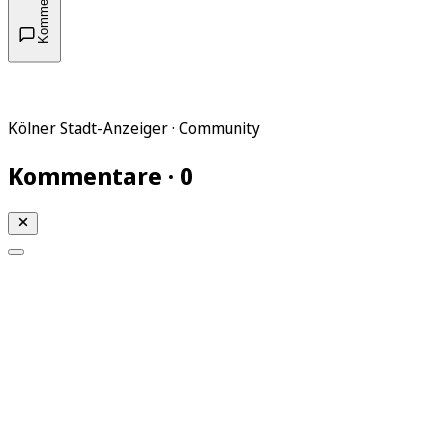
Kommentare
Kölner Stadt-Anzeiger · Community
Kommentare · 0
Mein KStA
Meine Artikel
Meine Region
Meine Newsletter
Mein KStA PLUS
Mein E-Paper