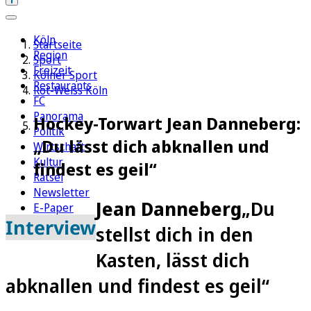
Köln
Startseite
Region
Sport
Freizeit
Kölner Sport
Restaurants
Rot-Weiss Köln
FC
Panorama
Hockey-Torwart Jean Danneberg:
Politik
„Du lässt dich abknallen und
Wirtschaft
Kultur
findest es geil“
Rätsel
Newsletter
Jean Danneberg
„Du
E-Paper
Interview
stellst dich in den
Kasten, lässt dich
abknallen und findest es geil“