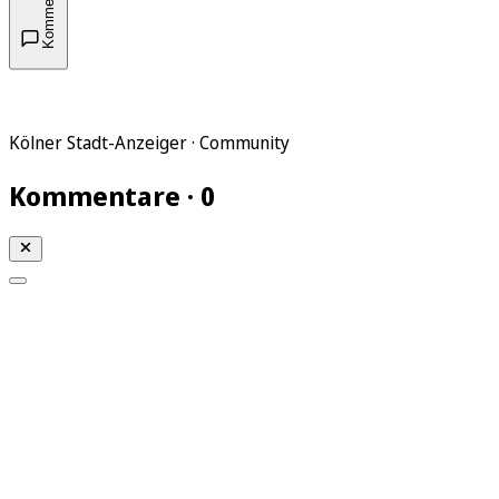
Kommentare
Kölner Stadt-Anzeiger · Community
Kommentare · 0
Mein KStA
Meine Artikel
Meine Region
Meine Newsletter
Mein KStA PLUS
Mein E-Paper