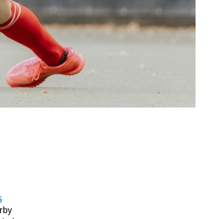
s
rby