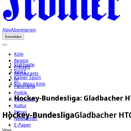
Abo
Abonnieren
Anmelden
Köln
Region
Startseite
Freizeit
Sport
Restaurants
Kölner Sport
FC
Rot-Weiss Köln
Panorama
Politik
Hockey-Bundesliga: Gladbacher HT
Wirtschaft
Kultur
Rätsel
Hockey-Bundesliga
Gladbacher HTC
Newsletter
E-Paper
Von