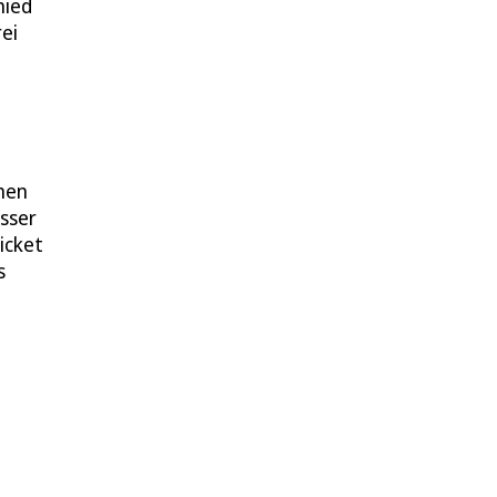
hied
ei
chen
esser
icket
s