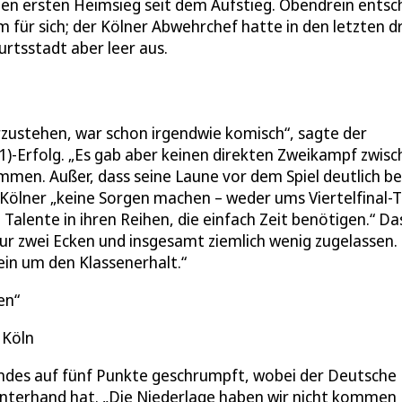
ten ersten Heimsieg seit dem Aufstieg. Obendrein entsc
 für sich; der Kölner Abwehrchef hatte in den letzten dr
urtsstadt aber leer aus.
ustehen, war schon irgendwie komisch“, sagte der
)-Erfolg. „Es gab aber keinen direkten Zweikampf zwis
ommen. Außer, dass seine Laune vor dem Spiel deutlich b
 Kölner „keine Sorgen machen – weder ums Viertelfinal-T
Talente in ihren Reihen, die einfach Zeit benötigen.“ Da
nur zwei Ecken und insgesamt ziemlich wenig zugelassen.
lein um den Klassenerhalt.“
en
 Köln
 indes auf fünf Punkte geschrumpft, wobei der Deutsche
 Hinterhand hat. „Die Niederlage haben wir nicht kommen