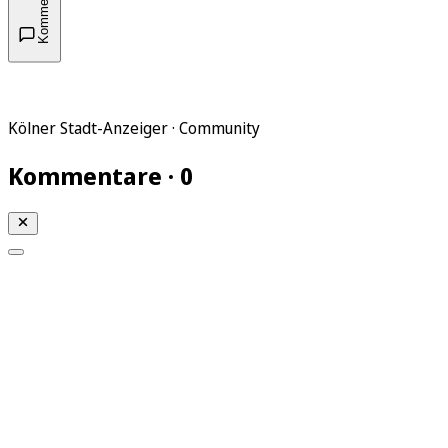
Kommentare
Kölner Stadt-Anzeiger · Community
Kommentare · 0
Mein KStA
Meine Artikel
Meine Region
Meine Newsletter
Mein KStA PLUS
Mein E-Paper