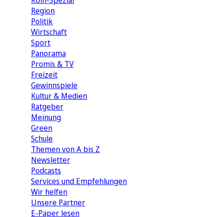
Köln-Spezial
Region
Politik
Wirtschaft
Sport
Panorama
Promis & TV
Freizeit
Gewinnspiele
Kultur & Medien
Ratgeber
Meinung
Green
Schule
Themen von A bis Z
Newsletter
Podcasts
Services und Empfehlungen
Wir helfen
Unsere Partner
E-Paper lesen