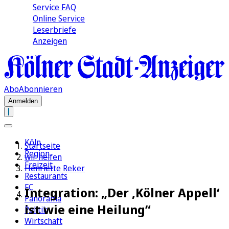
Service FAQ
Online Service
Leserbriefe
Anzeigen
Abo
Abonnieren
Anmelden
Köln
Startseite
Region
wir helfen
Freizeit
Henriette Reker
Restaurants
FC
Integration: „Der ‚Kölner Appell‘
Panorama
ist wie eine Heilung“
Politik
Wirtschaft