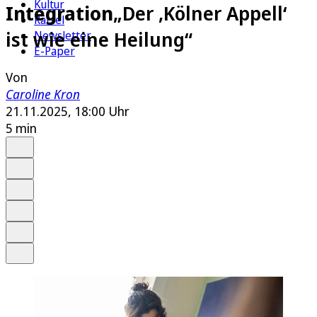
Kultur
Integration
„Der ‚Kölner Appell‘
Rätsel
ist wie eine Heilung“
Newsletter
E-Paper
Von
Caroline Kron
21.11.2025, 18:00 Uhr
5 min
Auf Google bevorzugen
Anhören
Schrift
Merken
Drucken
Teilen