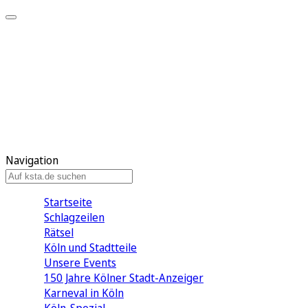
Mein KStA
Meine Artikel
Meine Region
Meine Newsletter
Mein KStA PLUS
Mein E-Paper
Navigation
Startseite
Schlagzeilen
Rätsel
Köln und Stadtteile
Unsere Events
150 Jahre Kölner Stadt-Anzeiger
Karneval in Köln