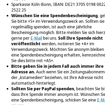
Sparkasse Köln-Bonn, IBAN: DE21 3705 0198 002
2522 25
Wünschen Sie eine Spendenbescheinigung
, g
Sie bitte +S+ im Verwendungszweck an. Sollten sie
regelmäßig spenden, ist auch eine jährliche
Bescheinigung möglich. Bitte melden Sie sich hier
gerne per
E-Mail
bei uns.
Soll Ihre Spende nicht
veröffentlicht
werden, notieren Sie +A+ im
Verwendungszweck. Möchten Sie anonym bleiben
eine Spendenbescheinigung erhalten, kennzeichn
Sie dies bitte mit +AS+.
Bitte geben Sie in jedem Fall auch immer ihre
Adresse an.
Auch wenn Sie ein Zeitungsabonnem
der „kstamedien“ beziehen, ist Ihre Adresse nicht
automatisch hinterlegt.
Sollten Sie per PayPal spenden,
beachten Sie bi
dass Ihre Spende immer anonym ist. Wünschen Si
eine Spendenbescheinigung, schicken Sie eine
E-Ma