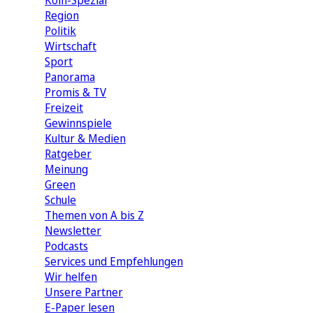
Köln-Spezial
Region
Politik
Wirtschaft
Sport
Panorama
Promis & TV
Freizeit
Gewinnspiele
Kultur & Medien
Ratgeber
Meinung
Green
Schule
Themen von A bis Z
Newsletter
Podcasts
Services und Empfehlungen
Wir helfen
Unsere Partner
E-Paper lesen