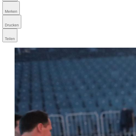
Merken
Drucken
Teilen