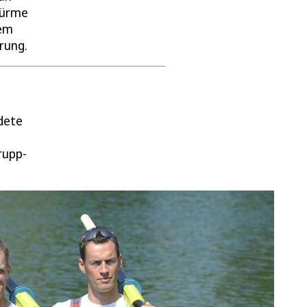
htürme
dem
rung.
dete
rupp-