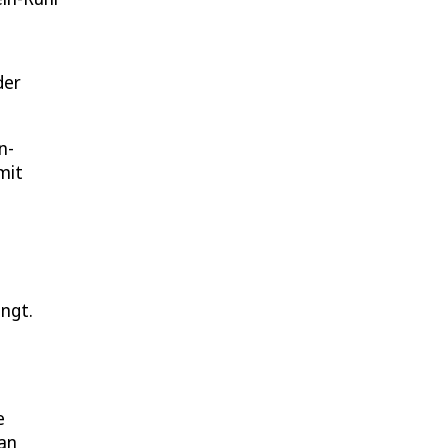
der
n-
mit
ingt.
e
 an