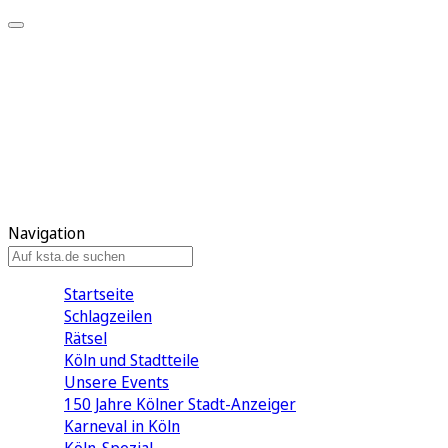
Mein KStA
Meine Artikel
Meine Region
Meine Newsletter
Mein KStA PLUS
Mein E-Paper
Navigation
Startseite
Schlagzeilen
Rätsel
Köln und Stadtteile
Unsere Events
150 Jahre Kölner Stadt-Anzeiger
Karneval in Köln