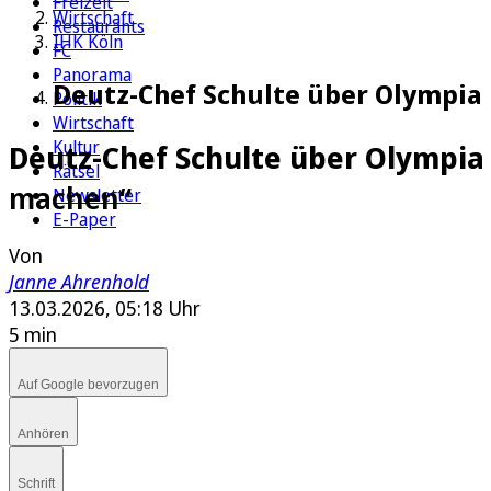
Freizeit
Wirtschaft
Restaurants
IHK Köln
FC
Panorama
Deutz-Chef Schulte über Olympia 
Politik
Wirtschaft
Kultur
Deutz-Chef Schulte über Olympia 
Rätsel
machen“
Newsletter
E-Paper
Von
Janne Ahrenhold
13.03.2026, 05:18 Uhr
5 min
Auf Google bevorzugen
Anhören
Schrift