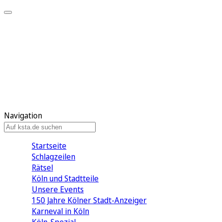
Mein KStA
Meine Artikel
Meine Region
Meine Newsletter
Mein KStA PLUS
Mein E-Paper
Navigation
Startseite
Schlagzeilen
Rätsel
Köln und Stadtteile
Unsere Events
150 Jahre Kölner Stadt-Anzeiger
Karneval in Köln