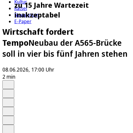
Kultur
zu 15 Jahre Wartezeit
Rätsel
inakzeptabel
Newsletter
E-Paper
Wirtschaft fordert
Tempo
Neubau der A565-Brücke
soll in vier bis fünf Jahren stehen
08.06.2026, 17:00 Uhr
2 min
Auf Google bevorzugen
Anhören
Schrift
Merken
Drucken
Teilen