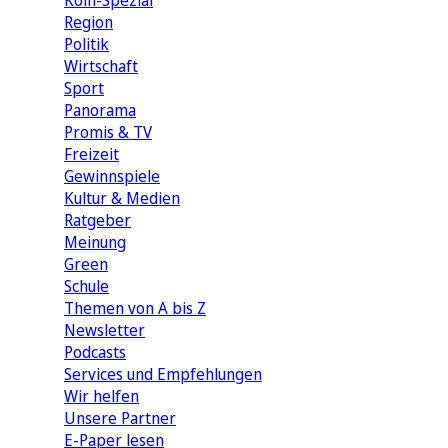
Köln-Spezial
Region
Politik
Wirtschaft
Sport
Panorama
Promis & TV
Freizeit
Gewinnspiele
Kultur & Medien
Ratgeber
Meinung
Green
Schule
Themen von A bis Z
Newsletter
Podcasts
Services und Empfehlungen
Wir helfen
Unsere Partner
E-Paper lesen