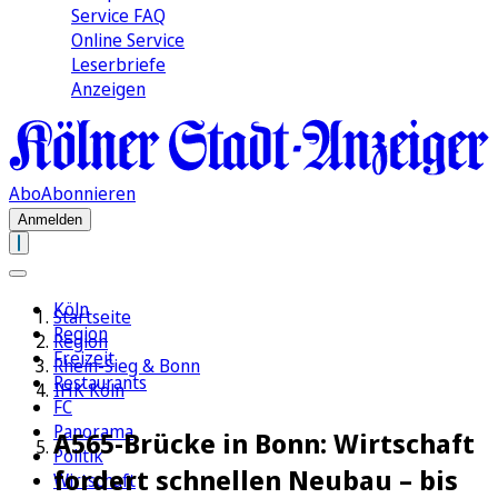
Service FAQ
Online Service
Leserbriefe
Anzeigen
Abo
Abonnieren
Anmelden
Köln
Startseite
Region
Region
Freizeit
Rhein-Sieg & Bonn
Restaurants
IHK Köln
FC
Panorama
A565-Brücke in Bonn: Wirtschaft
Politik
fordert schnellen Neubau – bis
Wirtschaft