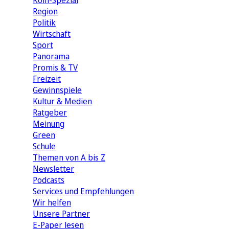
Köln-Spezial
Region
Politik
Wirtschaft
Sport
Panorama
Promis & TV
Freizeit
Gewinnspiele
Kultur & Medien
Ratgeber
Meinung
Green
Schule
Themen von A bis Z
Newsletter
Podcasts
Services und Empfehlungen
Wir helfen
Unsere Partner
E-Paper lesen