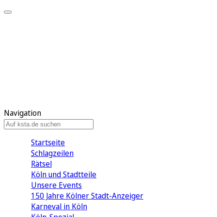
Mein KStA
Meine Artikel
Meine Region
Meine Newsletter
Mein KStA PLUS
Mein E-Paper
Navigation
Startseite
Schlagzeilen
Rätsel
Köln und Stadtteile
Unsere Events
150 Jahre Kölner Stadt-Anzeiger
Karneval in Köln