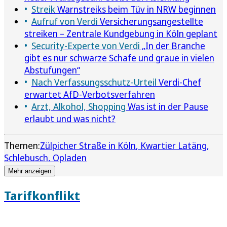
Streik
Warnstreiks beim Tüv in NRW beginnen
Aufruf von Verdi
Versicherungsangestellte
streiken – Zentrale Kundgebung in Köln geplant
Security-Experte von Verdi
„In der Branche
gibt es nur schwarze Schafe und graue in vielen
Abstufungen“
Nach Verfassungsschutz-Urteil
Verdi-Chef
erwartet AfD-Verbotsverfahren
Arzt, Alkohol, Shopping
Was ist in der Pause
erlaubt und was nicht?
Themen:
Zülpicher Straße in Köln
Kwartier Latäng
Schlebusch
Opladen
Mehr anzeigen
Tarifkonflikt