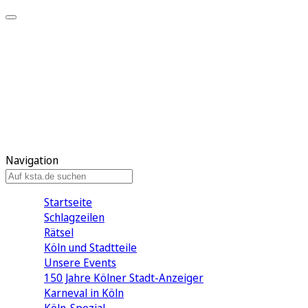
Mein KStA
Meine Artikel
Meine Region
Meine Newsletter
Mein KStA PLUS
Mein E-Paper
Navigation
Startseite
Schlagzeilen
Rätsel
Köln und Stadtteile
Unsere Events
150 Jahre Kölner Stadt-Anzeiger
Karneval in Köln