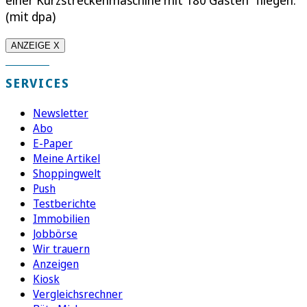
einer Kurzstreckenmaschine mit 180 Gästen“ fliegen.
(mit dpa)
ANZEIGE X
SERVICES
Newsletter
Abo
E-Paper
Meine Artikel
Shoppingwelt
Push
Testberichte
Immobilien
Jobbörse
Wir trauern
Anzeigen
Kiosk
Vergleichsrechner