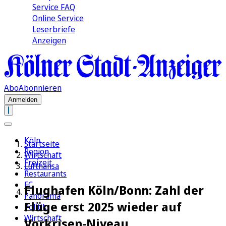
Service FAQ
Online Service
Leserbriefe
Anzeigen
Abo
Abonnieren
Anmelden
Köln
Startseite
Region
Wirtschaft
Freizeit
Lufthansa
Restaurants
FC
Flughafen Köln/Bonn: Zahl der
Panorama
Flüge erst 2025 wieder auf
Politik
Wirtschaft
Vorkrisen-Niveau