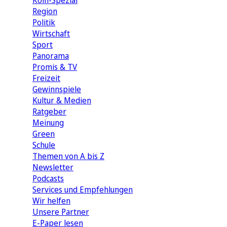
Köln-Spezial
Region
Politik
Wirtschaft
Sport
Panorama
Promis & TV
Freizeit
Gewinnspiele
Kultur & Medien
Ratgeber
Meinung
Green
Schule
Themen von A bis Z
Newsletter
Podcasts
Services und Empfehlungen
Wir helfen
Unsere Partner
E-Paper lesen