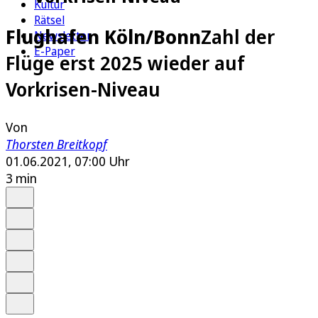
Kultur
Rätsel
Flughafen Köln/Bonn
Zahl der
Newsletter
E-Paper
Flüge erst 2025 wieder auf
Vorkrisen-Niveau
Von
Thorsten Breitkopf
01.06.2021, 07:00 Uhr
3 min
Auf Google bevorzugen
Anhören
Schrift
Merken
Drucken
Teilen